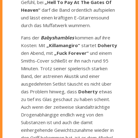
Gefühl, bei
„Hell To Pay At The Gates Of
Heaven“
darf die Band ordentlich aufspielen
und lässt einen kräftigen E-Gitarrensound
durch das Muffatwerk wummern.
Fans der
Babyshambles
kommen auf ihre
Kosten: Mit
„Killamangiro“
startet
Doherty
den Abend, mit
„Fuck Forever“
und einem
Smiths-Cover schließt er ihn nach rund 95
Minuten. Trotz seiner spielerisch starken
Band, der astreinen Akustik und einer
ausgedehnten Setlist täuscht es nicht über
das Problem hinweg, dass
Doherty
etwas
zu tief ins Glas geschaut zu haben scheint.
Auch wenn der zeitweise skandalträchtige
Drogenabhängige endlich weg von den
Substanzen ist und auch die damit
einhergehende Gewichtszunahme wieder in
den Griff bekommen hat, ist er dem Alkohol