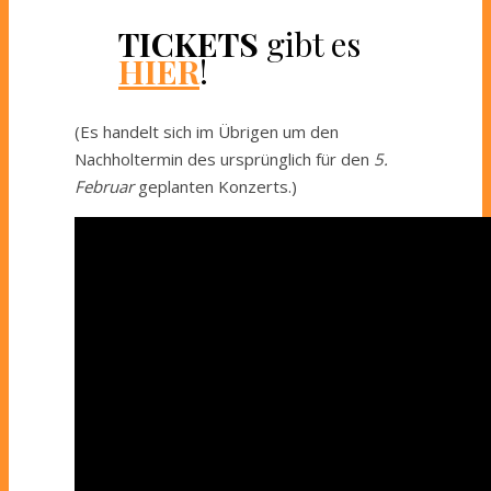
TICKETS
gibt es
HIER
!
(Es handelt sich im Übrigen um den
Nachholtermin des ursprünglich für den
5.
Februar
geplanten Konzerts.)