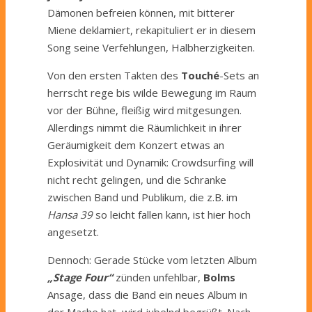
Dämonen befreien können, mit bitterer
Miene deklamiert, rekapituliert er in diesem
Song seine Verfehlungen, Halbherzigkeiten.
Von den ersten Takten des
Touché
-Sets an
herrscht rege bis wilde Bewegung im Raum
vor der Bühne, fleißig wird mitgesungen.
Allerdings nimmt die Räumlichkeit in ihrer
Geräumigkeit dem Konzert etwas an
Explosivität und Dynamik: Crowdsurfing will
nicht recht gelingen, und die Schranke
zwischen Band und Publikum, die z.B. im
Hansa 39
so leicht fallen kann, ist hier hoch
angesetzt.
Dennoch: Gerade Stücke vom letzten Album
„Stage Four“
zünden unfehlbar,
Bolms
Ansage, dass die Band ein neues Album in
der Mache hat, wird jubelnd begrüßt. Nach