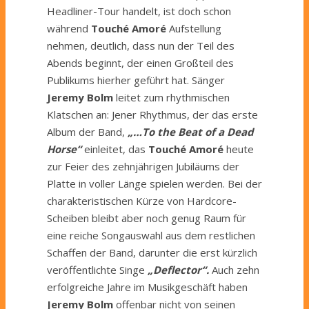
Headliner-Tour handelt, ist doch schon
während
Touché Amoré
Aufstellung
nehmen, deutlich, dass nun der Teil des
Abends beginnt, der einen Großteil des
Publikums hierher geführt hat. Sänger
Jeremy Bolm
leitet zum rhythmischen
Klatschen an: Jener Rhythmus, der das erste
Album der Band,
„…To the Beat of a Dead
Horse“
einleitet, das
Touché Amoré
heute
zur Feier des zehnjährigen Jubiläums der
Platte in voller Länge spielen werden. Bei der
charakteristischen Kürze von Hardcore-
Scheiben bleibt aber noch genug Raum für
eine reiche Songauswahl aus dem restlichen
Schaffen der Band, darunter die erst kürzlich
veröffentlichte Singe
„Deflector“.
Auch zehn
erfolgreiche Jahre im Musikgeschäft haben
Jeremy Bolm
offenbar nicht von seinen