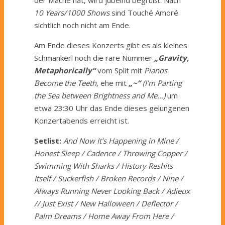
10 Years/1000 Shows
sind Touché Amoré
sichtlich noch nicht am Ende.
Am Ende dieses Konzerts gibt es als kleines
Schmankerl noch die rare Nummer
„Gravity,
Metaphorically“
vom Split mit
Pianos
Become the Teeth
, ehe mit
„~“
(I’m Parting
the Sea between Brightness and Me…)
um
etwa 23:30 Uhr das Ende dieses gelungenen
Konzertabends erreicht ist.
Setlist:
And Now It’s Happening in Mine /
Honest Sleep / Cadence / Throwing Copper /
Swimming With Sharks / History Reshits
Itself / Suckerfish / Broken Records / Nine /
Always Running Never Looking Back / Adieux
// Just Exist / New Halloween / Deflector /
Palm Dreams / Home Away From Here /