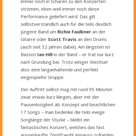
immer noch in Scharen zu den Konzerten
strömen, eben weil immer noch diese
Performance geliefert wird. Das gilt
selbstverständlich auch für die teils deutlich
jüngere Band um
Richie Faulkner
an der
Gitarre oder
Scott Travis
an den Drums
(auch seit 32 Jahren dabei). Am längsten ist
Bassist
Ian Hill
in der Band – er trat nur kurz
nach Gründung bei. Trotz einiger Wechsel
also: eine langanhaltende und perfekt
eingespielte Gruppe.
Der Auftritt selbst mag mit rund 95 Minuten
zwar etwas kurz klingen, aber mit der
Pausenlosigkeit als Konzept und beachtlichen
17 Songs – man bedenke die teils ewige
Songlänge der Stücke – bleibt ein
fantastisches Konzert, welches das fast
ausverkaufte
Zenith
wohl genauso zufrieden