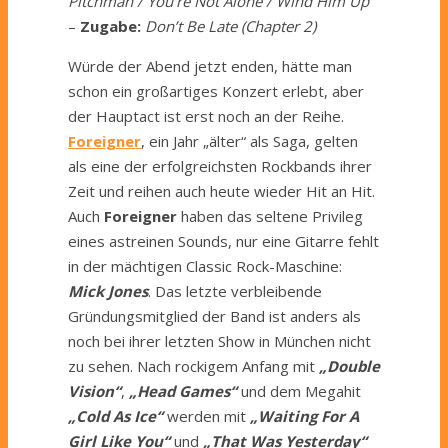
Pitchman / You’re Not Alone / Wind Him Up
–
Zugabe:
Don’t Be Late (Chapter 2)
Würde der Abend jetzt enden, hätte man
schon ein großartiges Konzert erlebt, aber
der Hauptact ist erst noch an der Reihe.
Foreigner
, ein Jahr „älter“ als Saga, gelten
als eine der erfolgreichsten Rockbands ihrer
Zeit und reihen auch heute wieder Hit an Hit.
Auch
Foreigner
haben das seltene Privileg
eines astreinen Sounds, nur eine Gitarre fehlt
in der mächtigen Classic Rock-Maschine:
Mick Jones
. Das letzte verbleibende
Gründungsmitglied der Band ist anders als
noch bei ihrer letzten Show in München nicht
zu sehen. Nach rockigem Anfang mit
„Double
Vision“
,
„Head Games“
und dem Megahit
„Cold As Ice“
werden mit
„Waiting For A
Girl Like You“
und
„That Was Yesterday“