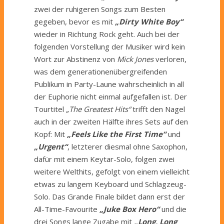
zwei der ruhigeren Songs zum Besten
gegeben, bevor es mit
„Dirty White Boy“
wieder in Richtung Rock geht. Auch bei der
folgenden Vorstellung der Musiker wird kein
Wort zur Abstinenz von
Mick Jones
verloren,
was dem generationenübergreifenden
Publikum in Party-Laune wahrscheinlich in all
der Euphorie nicht einmal aufgefallen ist. Der
Tourtitel
„The Greatest Hits“
trifft den Nagel
auch in der zweiten Hälfte ihres Sets auf den
Kopf: Mit
„Feels Like the First Time“
und
„Urgent“
, letzterer diesmal ohne Saxophon,
dafür mit einem Keytar-Solo, folgen zwei
weitere Welthits, gefolgt von einem vielleicht
etwas zu langem Keyboard und Schlagzeug-
Solo. Das Grande Finale bildet dann erst der
All-Time-Favourite
„Juke Box Hero“
und die
drei Songs lange Zugabe mit
„Long, Long