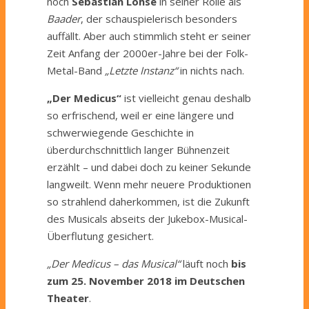
noch
Sebastian Lohse
in seiner Rolle als
Baader
, der schauspielerisch besonders
auffällt. Aber auch stimmlich steht er seiner
Zeit Anfang der 2000er-Jahre bei der Folk-
Metal-Band
„Letzte Instanz“
in nichts nach.
„Der Medicus“
ist vielleicht genau deshalb
so erfrischend, weil er eine längere und
schwerwiegende Geschichte in
überdurchschnittlich langer Bühnenzeit
erzählt – und dabei doch zu keiner Sekunde
langweilt. Wenn mehr neuere Produktionen
so strahlend daherkommen, ist die Zukunft
des Musicals abseits der Jukebox-Musical-
Überflutung gesichert.
„Der Medicus – das Musical“
läuft noch
bis
zum 25. November 2018 im Deutschen
Theater
.