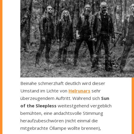
Beinahe schmerzhaft deutlich wird dieser
Umstand
im Lichte von
Helrunars
sehr
überzeugendem Auftritt
. Während sich
Sun
of the Sleepless
weitestgehend vergeblich
bemühten, eine andachtsvolle Stimmung
heraufzubeschwören (nicht einmal die
mitgebrachte Öllampe wollte brennen),