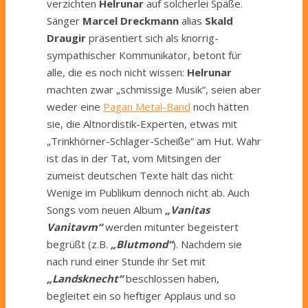
verzichten
Helrunar
auf solcherlei Späße.
Sänger
Marcel Dreckmann
alias
Skald
Draugir
präsentiert sich als knorrig-
sympathischer Kommunikator, betont für
alle, die es noch nicht wissen:
Helrunar
machten zwar „schmissige Musik“, seien aber
weder eine
Pagan Metal-Band
noch hätten
sie, die Altnordistik-Experten, etwas mit
„Trinkhörner-Schlager-Scheiße“ am Hut. Wahr
ist das in der Tat, vom Mitsingen der
zumeist deutschen Texte hält das nicht
Wenige
im Publikum
dennoch nicht ab. Auch
Songs vom neuen Album
„
Vanitas
Vanitavm“
werden mitunter begeistert
begrüßt (z.B.
„Blutmond“
). Nachdem sie
nach rund einer Stunde ihr Set mit
„
Landsknecht“
beschlossen haben,
begleitet ein so heftiger Applaus und so