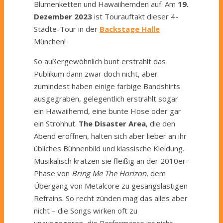
Blumenketten und Hawaiihemden auf. Am
19.
Dezember 2023
ist Tourauftakt dieser 4-
Städte-Tour in der
Backstage Halle
München!
So außergewöhnlich bunt erstrahlt das
Publikum dann zwar doch nicht, aber
zumindest haben einige farbige Bandshirts
ausgegraben, gelegentlich erstrahlt sogar
ein Hawaiihemd, eine bunte Hose oder gar
ein Strohhut.
The Disaster Area
, die den
Abend eröffnen, halten sich aber lieber an ihr
übliches Bühnenbild und klassische Kleidung.
Musikalisch kratzen sie fleißig an der 2010er-
Phase von
Bring Me The Horizon
, dem
Übergang von Metalcore zu gesangslastigen
Refrains. So recht zünden mag das alles aber
nicht – die Songs wirken oft zu
unausgegoren, die Performance ist nicht