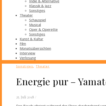
Indie & Alternative
Klassik & Jazz
Sonstiges
Theater
Schauspiel
Musical
Oper & Operette
Sonstiges
Kunst & Kultur
Film
Monatsübersichten
Interview
Verlosung
,
Sonstiges
Theater
Energie pur – Yamat
25. Juli 2018
/
Der Bauch vibriert während der Show durchgehend v