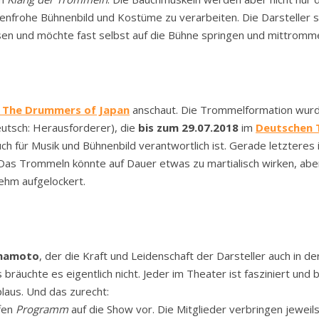
nfrohe Bühnenbild und Kostüme zu verarbeiten. Die Darsteller 
sen und möchte fast selbst auf die Bühne springen und mittromme
 The Drummers of Japan
anschaut. Die Trommelformation wurde
utsch: Herausforderer), die
bis zum 29.07.2018
im
Deutschen 
ch für Musik und Bühnenbild verantwortlich ist. Gerade letzteres 
Das Trommeln könnte auf Dauer etwas zu martialisch wirken, abe
ehm aufgelockert.
amamoto
, der die Kraft und Leidenschaft der Darsteller auch in d
räuchte es eigentlich nicht. Jeder im Theater ist fasziniert und
laus. Und das zurecht:
fen
Programm
auf die Show vor. Die Mitglieder verbringen jeweils