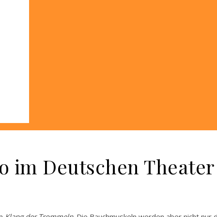
o im Deutschen Theater 
om
Klang der Trommeln
. Die Bauchmuskeln werden aber nicht nur 