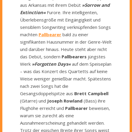
aus Arkansas mit ihrem Debüt
»Sorrow and
Extinction«
Furore. Ihre intelligenten,
Überlebensgröße mit Eingängigkeit und
sensiblem Songwriting verknüpfenden Songs
machten
Pallbearer
bald zu einer
signifikanten Hausnummer in der Genre-Welt
und darüber hinaus. Heute steht aber nicht
das Debüt, sondern
Pallbearers
jüngstes
Werk
»Forgotten Days«
auf dem Speiseplan
– was das Konzert des Quartetts auf keine
Weise weniger genießbar macht. Spätestens
nach zwei Songs hat die
Gesangsdoppelspitze aus
Brett Campbell
(Gitarre) und
Joseph Rowland
(Bass) ihre
Flughöhe erreicht und
Pallbearer
beweisen,
warum sie zurecht als eine
Ausnahmeerscheinung gehandelt werden.
Trotz der epischen Breite ihrer Songs weist