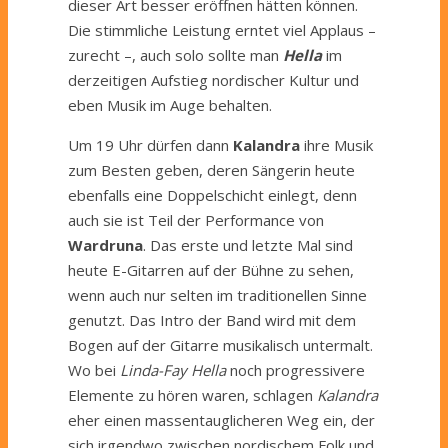
dieser Art besser eröffnen hätten können.
Die stimmliche Leistung erntet viel Applaus –
zurecht –, auch solo sollte man
Hella
im
derzeitigen Aufstieg nordischer Kultur und
eben Musik im Auge behalten.
Um 19 Uhr dürfen dann
Kalandra
ihre Musik
zum Besten geben, deren Sängerin heute
ebenfalls eine Doppelschicht einlegt, denn
auch sie ist Teil der Performance von
Wardruna
. Das erste und letzte Mal sind
heute E-Gitarren auf der Bühne zu sehen,
wenn auch nur selten im traditionellen Sinne
genutzt. Das Intro der Band wird mit dem
Bogen auf der Gitarre musikalisch untermalt.
Wo bei
Linda-Fay Hella
noch progressivere
Elemente zu hören waren, schlagen
Kalandra
eher einen massentauglicheren Weg ein, der
sich irgendwo zwischen nordischem Folk und