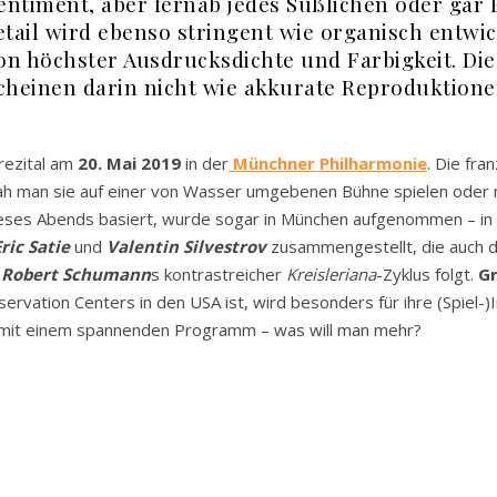
ntiment, aber fernab jedes Süßlichen oder gar Ba
tail wird ebenso stringent wie organisch entwick
n höchster Ausdrucksdichte und Farbigkeit. Die
scheinen darin nicht wie akkurate Reproduktion
orezital am
20. Mai 2019
in der
Münchner Philharmonie
. Die fra
h man sie auf einer von Wasser umgebenen Bühne spielen oder mit F
ses Abends basiert, wurde sogar in München aufgenommen – in d
ric
Satie
und
Valentin
Silvestrov
zusammengestellt, die auch d
h
Robert
Schumann
s kontrastreicher
Kreisleriana
-Zyklus folgt.
G
rvation Centers in den USA ist, wird besonders für ihre (Spiel-)
n mit einem spannenden Programm – was will man mehr?