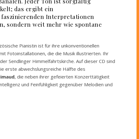
nalen. Jeder Ton ist sorgfältig
elt; das ergibt ein
 faszinierenden Interpretationen
en, sondern weit mehr wie spontane
nzösische Pianistin ist für ihre unkonventionellen
otoinstallationen, die die Musik illustrierten. Ihr
er Sendlinger Himmelfahrtskirche. Auf dieser CD sind
ie erste abwechslungsreiche Hälfte des
rimaud
, die neben ihrer gefeierten Konzerttätigkeit
Intelligenz und Feinfühligkeit gegenüber Melodien und