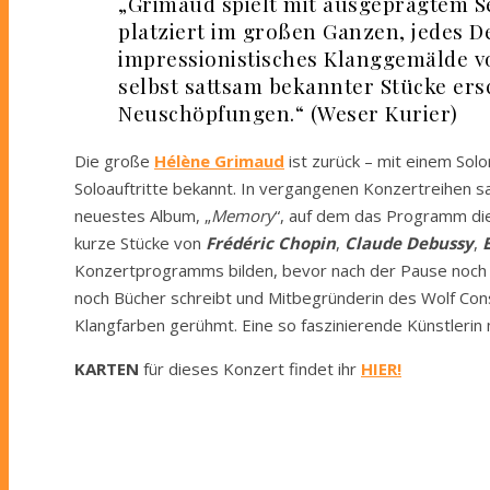
„Grimaud spielt mit ausgeprägtem Se
platziert im großen Ganzen, jedes De
impressionistisches Klanggemälde vo
selbst sattsam bekannter Stücke er
Neuschöpfungen.“ (Weser Kurier)
Die große
Hélène Grimaud
ist zurück – mit einem Sol
Soloauftritte bekannt. In vergangenen Konzertreihen sa
neuestes Album, „
Memory
“, auf dem das Programm die
kurze Stücke von
Frédéric Chopin
,
Claude
Debussy
,
E
Konzertprogramms bilden, bevor nach der Pause noc
noch Bücher schreibt und Mitbegründerin des Wolf Conse
Klangfarben gerühmt. Eine so faszinierende Künstleri
KARTEN
für dieses Konzert findet ihr
HIER!