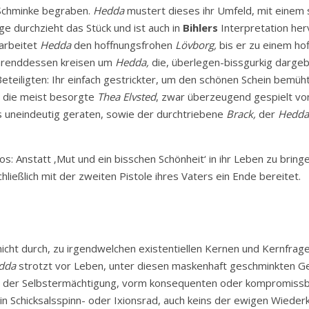
 Schminke begraben.
Hedda
mustert dieses ihr Umfeld, mit einem s
e durchzieht das Stück und ist auch in
Bihlers
Interpretation he
earbeitet
Hedda
den hoffnungsfrohen
Lövborg,
bis er zu einem ho
ährenddessen kreisen um
Hedda,
die, überlegen-bissgurkig darge
eteiligten: Ihr einfach gestrickter, um den schönen Schein bemü
t, die meist besorgte
Thea Elvsted
, zwar überzeugend gespielt v
s uneindeutig geraten, sowie der durchtriebene
Brack,
der
Hedda
os: Anstatt ‚Mut und ein bisschen Schönheit‘ in ihr Leben zu bringe
hließlich mit der zweiten Pistole ihres Vaters ein Ende bereitet.
icht durch, zu irgendwelchen existentiellen Kernen und Kernfrag
dda
strotzt vor Leben, unter diesen maskenhaft geschminkten Gesi
r der Selbstermächtigung, vorm konsequenten oder kompromissber
n Schicksalsspinn- oder Ixionsrad, auch keins der ewigen Wiederk