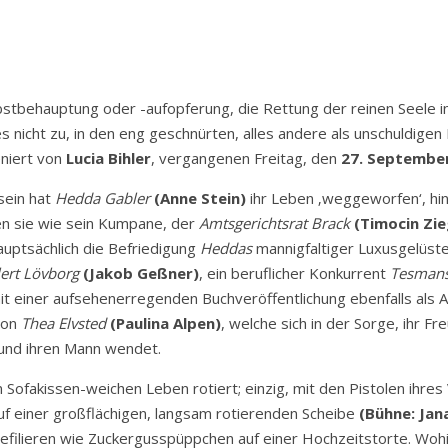
elbstbehauptung oder -aufopferung, die Rettung der reinen Seele 
 es nicht zu, in den eng geschnürten, alles andere als unschuld
eniert von
Lucia Bihler
, vergangenen Freitag, den
27. Septembe
sein hat
Hedda Gabler
(Anne Stein)
ihr Leben ‚weggeworfen‘, hin
en sie wie sein Kumpane, der
Amtsgerichtsrat Brack
(Timocin Zie
uptsächlich die Befriedigung
Heddas
mannigfaltiger Luxusgelüste 
lert Lövborg
(Jakob Geßner)
, ein beruflicher Konkurrent
Tesman
mit einer aufsehenerregenden Buchveröffentlichung ebenfalls als A
von
Thea Elvsted
(Paulina Alpen)
, welche sich in der Sorge, ihr 
und ihren Mann wendet.
Sofakissen-weichen Leben rotiert; einzig, mit den Pistolen ihres 
auf einer großflächigen, langsam rotierenden Scheibe
(Bühne: Ja
efilieren wie Zuckergusspüppchen auf einer Hochzeitstorte. Wohin 