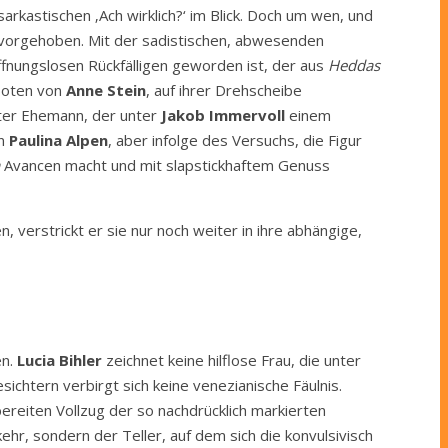
arkastischen ‚Ach wirklich?‘ im Blick. Doch um wen, und
rvorgehoben. Mit der sadistischen, abwesenden
ffnungslosen Rückfälligen geworden ist, der aus
Heddas
boten von
Anne Stein
, auf ihrer Drehscheibe
hter Ehemann, der unter
Jakob Immervoll
einem
on
Paulina Alpen
, aber infolge des Versuchs, die Figur
Avancen macht und mit slapstickhaftem Genuss
n, verstrickt er sie nur noch weiter in ihre abhängige,
en.
Lucia Bihler
zeichnet keine hilflose Frau, die unter
chtern verbirgt sich keine venezianische Fäulnis.
eiten Vollzug der so nachdrücklich markierten
ehr, sondern der Teller, auf dem sich die konvulsivisch