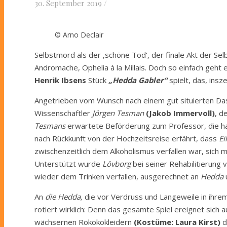
30. September 2019
/
© Arno Declair
Selbstmord als der ‚schöne Tod‘, der finale Akt der S
Andromache, Ophelia à la Millais. Doch so einfach geht
Henrik Ibsens
Stück
„Hedda Gabler“
spielt, das, insz
Angetrieben vom Wunsch nach einem gut situierten Da
Wissenschaftler
Jörgen Tesman
(Jakob Immervoll)
, d
Tesmans
erwartete Beförderung zum Professor, die ha
nach Rückkunft von der Hochzeitsreise erfährt, dass
Ei
zwischenzeitlich dem Alkoholismus verfallen war, sich 
Unterstützt wurde
Lövborg
bei seiner Rehabilitierung 
wieder dem Trinken verfallen, ausgerechnet an
Hedda
An
die Hedda,
die vor Verdruss und Langeweile in ihrem 
rotiert wirklich: Denn das gesamte Spiel ereignet sich 
wächsernen Rokokokleidern
(Kostüme: Laura Kirst)
d