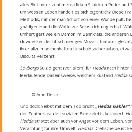
alles Blut unter zentimeterdicken Schichten Puder und
um wessen Leben handelt es sich eigentlich? Diese Frag
Methodik, mit der man Schorf von einer Wunde pult, b
gnädiger Hand die Waffe zur Selbstrichtung erhält. W
umhertigert wie ein Dämon im Bannkreis, die anderen B
clownesken, leicht schmierigen Mozart-Imitator gleich
ihrer allzu mädchenhaften Unschuld zu berauben, etwa
Biscuits verzehrt.
Lövborgs
Suizid geht (vor allem) für
Hedda
nach hinten l
leerlaufende Daseinsweise, welchem Zustand
Hedda
sc
© Arno Declair
Und doch: Selbst mit dem Tod bricht
„Hedda Gabler“
n
der Zentnerlast des sozialen Exoskeletts kollabiert.
He
Hedda
strotzt aber auch vor Angst vor dem Leben, vo
Verachtung für ihre Umwelt.
Heddas
Drehscheibe ist kei