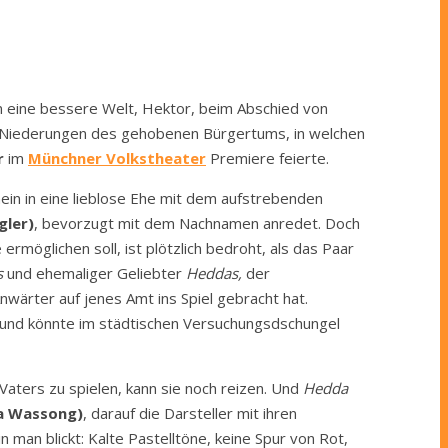
in eine bessere Welt, Hektor, beim Abschied von
igen Niederungen des gehobenen Bürgertums, in welchen
r
im
Münchner Volkstheater
Premiere feierte.
ein in eine lieblose Ehe mit dem aufstrebenden
gler)
, bevorzugt mit dem Nachnamen anredet. Doch
ermöglichen soll, ist plötzlich bedroht, als das Paar
s
und ehemaliger Geliebter
Heddas,
der
nwärter auf jenes Amt ins Spiel gebracht hat.
Freund könnte im städtischen Versuchungsdschungel
Vaters zu spielen, kann sie noch reizen. Und
Hedda
na Wassong)
, darauf die Darsteller mit ihren
man blickt: Kalte Pastelltöne, keine Spur von Rot,