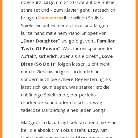
oder kurz:
Lzzy
, um 21:30 Uhr auf die Bühne
schreitet und – zum Klavier geht. Tatsächlich
bringen
Halestorm
ihre wilden Setlist-
Spielerein auf ein neues Level und fangen
kurzerhand mit einem Piano-Snippet von
„Dear Daughter“
an, gefolgt von
„Familiar
Taste Of Poison“
. Was für ein spannender
Auftakt, sicherlich, aber als sie direkt
„Love
Bites (So Do I)“
folgen lassen, zieht nicht
nur die Geschwindigkeit ordentlich an,
sondern auch die schiere Begeisterung. Es
lässt sich kaum sagen, was stärker ist: die
unbändige Spielfreude, der perfekt-
drückende Sound oder die schlichtweg
tadellose Darbietung eines jeden Songs.
Maßgeblich dazu trägt selbstredend die Frau
bei, die absolut im Fokus steht:
Lzzy
. Mit
High Heels von sicherlich 15cm-Absatz und