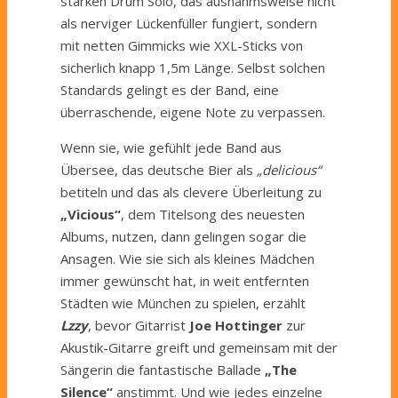
starken Drum Solo, das ausnahmsweise nicht
als nerviger Lückenfüller fungiert, sondern
mit netten Gimmicks wie XXL-Sticks von
sicherlich knapp 1,5m Länge. Selbst solchen
Standards gelingt es der Band, eine
überraschende, eigene Note zu verpassen.
Wenn sie, wie gefühlt jede Band aus
Übersee, das deutsche Bier als
„delicious“
betiteln und das als clevere Überleitung zu
„Vicious“
, dem Titelsong des neuesten
Albums, nutzen, dann gelingen sogar die
Ansagen. Wie sie sich als kleines Mädchen
immer gewünscht hat, in weit entfernten
Städten wie München zu spielen, erzählt
Lzzy
, bevor Gitarrist
Joe Hottinger
zur
Akustik-Gitarre greift und gemeinsam mit der
Sängerin die fantastische Ballade
„The
Silence“
anstimmt. Und wie jedes einzelne