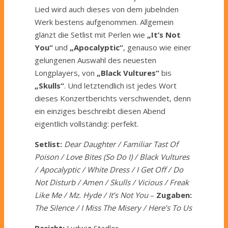
Lied wird auch dieses von dem jubelnden
Werk bestens aufgenommen. Allgemein
glänzt die Setlist mit Perlen wie
„It’s Not
You“
und
„Apocalyptic“
, genauso wie einer
gelungenen Auswahl des neuesten
Longplayers, von
„Black Vultures“
bis
„Skulls“
. Und letztendlich ist jedes Wort
dieses Konzertberichts verschwendet, denn
ein einziges beschreibt diesen Abend
eigentlich vollständig: perfekt.
Setlist:
Dear Daughter / Familiar Tast Of
Poison / Love Bites (So Do I) / Black Vultures
/ Apocalyptic / White Dress / I Get Off / Do
Not Disturb / Amen / Skulls / Vicious / Freak
Like Me / Mz. Hyde / It’s Not You
–
Zugaben:
The Silence / I Miss The Misery / Here’s To Us
Bericht:
Ludwig Stadler