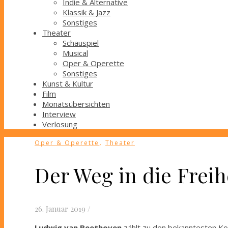
Indie & Alternative
Klassik & Jazz
Sonstiges
Theater
Schauspiel
Musical
Oper & Operette
Sonstiges
Kunst & Kultur
Film
Monatsübersichten
Interview
Verlosung
,
Oper & Operette
Theater
Der Weg in die Freihe
26. Januar 2019
/
Ludwig van Beethoven
zählt zu den bekanntesten Kom