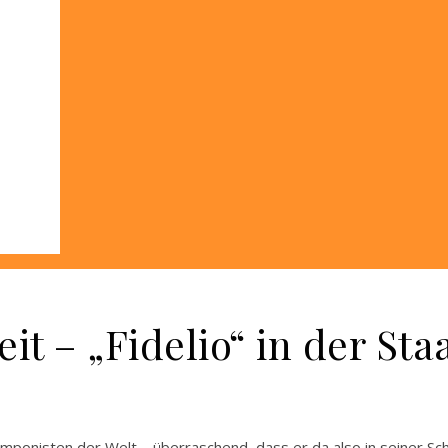
it – „Fidelio“ in der Sta
ponisten der Welt – überraschend, dass er da also in seiner Sch