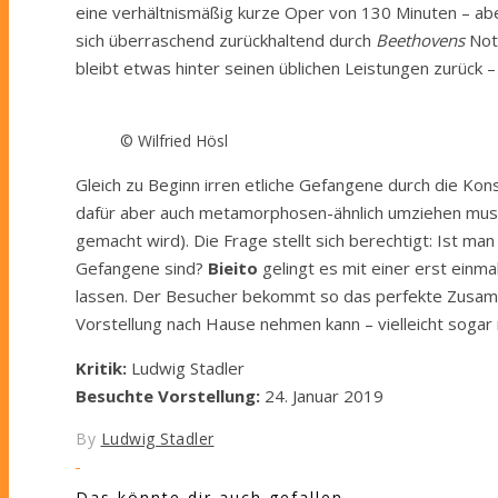
eine verhältnismäßig kurze Oper von 130 Minuten – ab
sich überraschend zurückhaltend durch
Beethovens
Not
bleibt etwas hinter seinen üblichen Leistungen zurück –
© Wilfried Hösl
Gleich zu Beginn irren etliche Gefangene durch die Kons
dafür aber auch metamorphosen-ähnlich umziehen muss u
gemacht wird). Die Frage stellt sich berechtigt: Ist man
Gefangene sind?
Bieito
gelingt es mit einer erst einm
lassen. Der Besucher bekommt so das perfekte Zusamme
Vorstellung nach Hause nehmen kann – vielleicht sogar
Kritik:
Ludwig Stadler
Besuchte Vorstellung:
24. Januar 2019
By
Ludwig Stadler
Das könnte dir auch gefallen