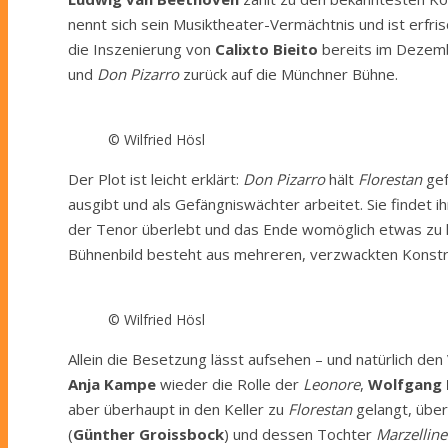
nennt sich sein Musiktheater-Vermächtnis und ist erfri
die Inszenierung von
Calixto Bieito
bereits im Dezemb
und
Don Pizarro
zurück auf die Münchner Bühne.
© Wilfried Hösl
Der Plot ist leicht erklärt:
Don Pizarro
hält
Florestan
gef
ausgibt und als Gefängniswächter arbeitet. Sie findet 
der Tenor überlebt und das Ende womöglich etwas zu k
Bühnenbild besteht aus mehreren, verzwackten Konstrukt
© Wilfried Hösl
Allein die Besetzung lässt aufsehen – und natürlich de
Anja Kampe
wieder die Rolle der
Leonore
,
Wolfgang 
aber überhaupt in den Keller zu
Florestan
gelangt, über
(
Günther Groissbock
) und dessen Tochter
Marzelline