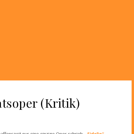
atsoper (Kritik)
affenszeit nur eine einzige Oper schrieb.
„Fidelio“