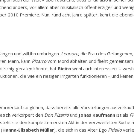
schend anders, vor allem aber musikalisch offenherziger und wenig
er 2010 Premiere. Nun, rund acht Jahre später, kehrt die ebend
angen und will ihn umbringen.
Leonore
, die Frau des Gefangenen, 
ihren Mann, kann
Pizarro
vom Mord abhalten und flieht gemeinsam mi
itschig geraten könnte, hat
Bieito
wohl auch interessiert – wes
ionen, die wie ein riesiger Irrgarten funktionieren – und keinen 
n Vorverkauf so glühen, dass bereits alle Vorstellungen ausverkau
Koch
verkörpert den
Don Pizarro
und
Jonas Kaufmann
ist als
Fl
steht sie den kompletten ersten Akt in der verzweifelten Suche n
(
Hanna-Elisabeth Müller
), die sich in das Alter Ego
Fidelio
verli