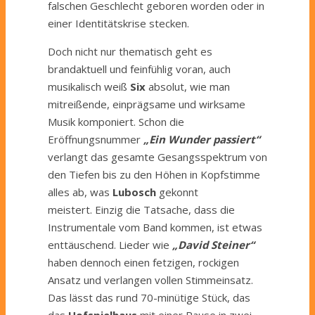
falschen Geschlecht geboren worden oder in
einer Identitätskrise stecken.
Doch nicht nur thematisch geht es
brandaktuell und feinfühlig voran, auch
musikalisch weiß
Six
absolut, wie man
mitreißende, einprägsame und wirksame
Musik komponiert. Schon die
Eröffnungsnummer
„Ein Wunder passiert“
verlangt das gesamte Gesangsspektrum von
den Tiefen bis zu den Höhen in Kopfstimme
alles ab, was
Lubosch
gekonnt
meistert. Einzig die Tatsache, dass die
Instrumentale vom Band kommen, ist etwas
enttäuschend. Lieder wie
„David Steiner“
haben dennoch einen fetzigen, rockigen
Ansatz und verlangen vollen Stimmeinsatz.
Das lässt das rund 70-minütige Stück, das
das
Hofspielhaus
mit einer Pause in zwei