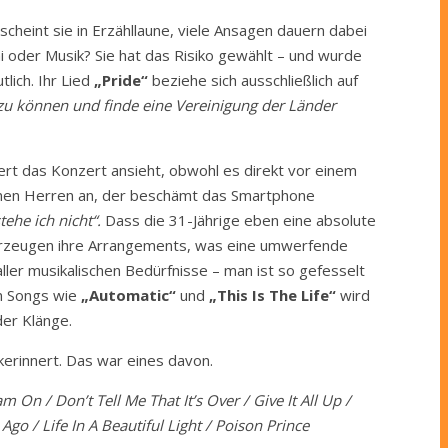
 scheint sie in Erzähllaune, viele Ansagen dauern dabei
i oder Musik? Sie hat das Risiko gewählt – und wurde
tlich. Ihr Lied
„Pride“
beziehe sich ausschließlich auf
n zu können und finde eine Vereinigung der Länder
iert das Konzert ansieht, obwohl es direkt vor einem
 einen Herren an, der beschämt das Smartphone
ehe ich nicht“.
Dass die 31-Jährige eben eine absolute
ch erzeugen ihre Arrangements, was eine umwerfende
ller musikalischen Bedürfnisse – man ist so gefesselt
en Songs wie
„Automatic“
und
„This Is The Life“
wird
er Klänge.
kerinnert. Das war eines davon.
On / Don’t Tell Me That It’s Over / Give It All Up /
Ago / Life In A Beautiful Light / Poison Prince