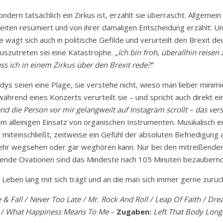
ondern tatsächlich ein Zirkus ist, erzählt sie überrascht. Allgemein
eiten resümiert und von ihrer damaligen Entscheidung erzählt: Un
 wagt sich auch in politische Gefilde und verurteilt den Brexit deu
auszutreten sei eine Katastrophe.
„Ich bin froh, überallhin reise
ss ich in einem Zirkus über den Brexit rede?“
ndys seien eine Plage, sie verstehe nicht, wieso man lieber minim
während eines Konzerts verurteilt sie – und spricht auch direkt
d die Person vor mir gelangweilt auf Instagram scrollt – das verst
on am alleinigen Einsatz von organischen Instrumenten. Musikalis
miteinschließt, zeitweise ein Gefühl der absoluten Befriedigung a
 mehr wegsehen oder gar weghören kann. Nur bei den mitreißend
hende Ovationen sind das Mindeste nach 105 Minuten bezaubernd
Leben lang mit sich trägt und an die man sich immer gerne zurüc
 Fall / Never Too Late / Mr. Rock And Roll / Leap Of Faith / Dream 
fe / What Happiness Means To Me
–
Zugaben:
Left That Body Long 