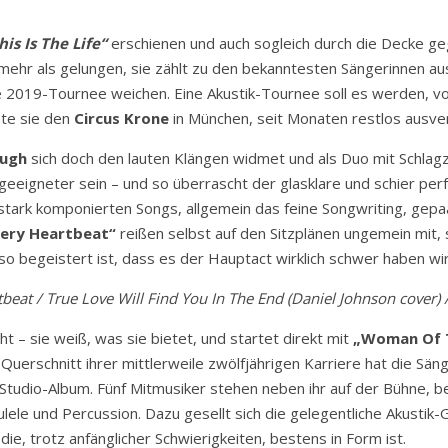
his Is The Life“
erschienen und auch sogleich durch die Decke ge
 mehr als gelungen, sie zählt zu den bekanntesten Sängerinnen au
re 2019-Tournee weichen. Eine Akustik-Tournee soll es werden, v
te sie den
Circus Krone
in München, seit Monaten restlos ausve
ugh
sich doch den lauten Klängen widmet und als Duo mit Schlagz
geeigneter sein – und so überrascht der glasklare und schier pe
 stark komponierten Songs, allgemein das feine Songwriting, gep
very Heartbeat“
reißen selbst auf den Sitzplänen ungemein mit, 
 begeistert ist, dass es der Hauptact wirklich schwer haben wird 
tbeat / True Love Will Find You In The End (Daniel Johnson cover
ht – sie weiß, was sie bietet, und startet direkt mit
„Woman Of 
erschnitt ihrer mittlerweile zwölfjährigen Karriere hat die Sän
s Studio-Album. Fünf Mitmusiker stehen neben ihr auf der Bühne, be
ulele und Percussion. Dazu gesellt sich die gelegentliche Akustik-
ie, trotz anfänglicher Schwierigkeiten, bestens in Form ist.