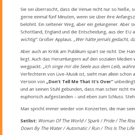
Sie sei überrascht, dass die Venue nicht nur so hieße, s
gerne einmal fünf Minuten, wenn sie über ihre Anfangsz
belohnt. Ein seltener Weg, aber ein gelungener. Aber sie
Schottland, England und die Entscheidung, aus der EU 
wichtig“
. Großer Applaus.
„Wer hätte jemals gedacht, da
Aber auch an Kritik am Publikum spart sie nicht. Die Ha
liegt. Auch das Herumlungern auf den sozialen Medien 
wegpackt.
„Ich singe mir die Seele aus dem Leib, währen
Verfechterin von Live-Musik ist, sieht man allein sch
Version von
„Don’t Tell Me That It’s Over“
unbedingt 
und an seinen Stuhl gebunden, dass man schier nicht
euphorisch aufgestanden – und eben zum Schluss. Ste
Man spricht immer wieder von Konzerten, die man sein 
Setlist:
Woman Of The World / Spark / Pride / The Rise &
Down By The Water / Automatic / Run / This Is The Li