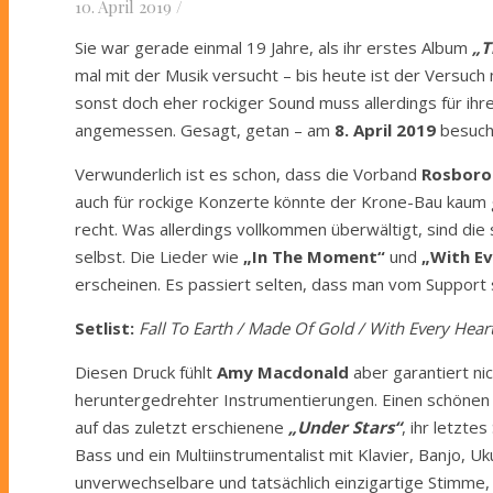
10. April 2019
/
Sie war gerade einmal 19 Jahre, als ihr erstes Album
„T
mal mit der Musik versucht – bis heute ist der Versuch
sonst doch eher rockiger Sound muss allerdings für ih
angemessen. Gesagt, getan – am
8. April 2019
besuch
Verwunderlich ist es schon, dass die Vorband
Rosboro
auch für rockige Konzerte könnte der Krone-Bau kaum 
recht. Was allerdings vollkommen überwältigt, sind die
selbst. Die Lieder wie
„In The Moment“
und
„With E
erscheinen. Es passiert selten, dass man vom Support so
Setlist:
Fall To Earth / Made Of Gold / With Every Hear
Diesen Druck fühlt
Amy Macdonald
aber garantiert nic
heruntergedrehter Instrumentierungen. Einen schönen Qu
auf das zuletzt erschienene
„Under Stars“
, ihr letzte
Bass und ein Multiinstrumentalist mit Klavier, Banjo, Uk
unverwechselbare und tatsächlich einzigartige Stimme, d