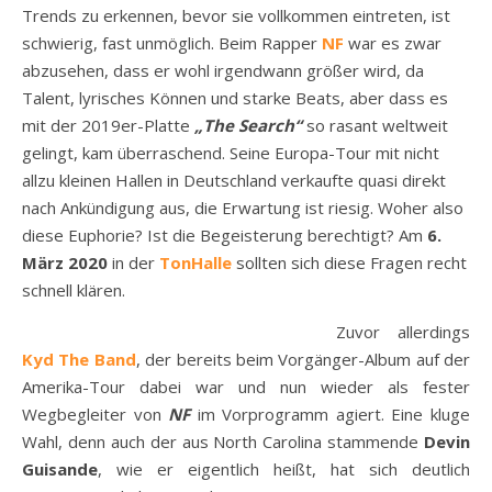
Trends zu erkennen, bevor sie vollkommen eintreten, ist
schwierig, fast unmöglich. Beim Rapper
NF
war es zwar
abzusehen, dass er wohl irgendwann größer wird, da
Talent, lyrisches Können und starke Beats, aber dass es
mit der 2019er-Platte
„The Search“
so rasant weltweit
gelingt, kam überraschend. Seine Europa-Tour mit nicht
allzu kleinen Hallen in Deutschland verkaufte quasi direkt
nach Ankündigung aus, die Erwartung ist riesig. Woher also
diese Euphorie? Ist die Begeisterung berechtigt? Am
6.
März 2020
in der
TonHalle
sollten sich diese Fragen recht
schnell klären.
Zuvor allerdings
Kyd The Band
, der bereits beim Vorgänger-Album auf der
Amerika-Tour dabei war und nun wieder als fester
Wegbegleiter von
NF
im Vorprogramm agiert. Eine kluge
Wahl, denn auch der aus North Carolina stammende
Devin
Guisande
, wie er eigentlich heißt, hat sich deutlich