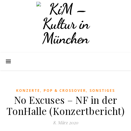
,
,
KONZERTE
POP & CROSSOVER
SONSTIGES
No Excuses – NF in der
TonHalle (Konzertbericht)
8. März 2020