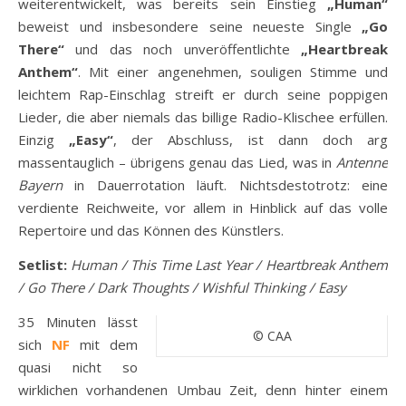
weiterentwickelt, was bereits sein Einstieg
„Human“
beweist und insbesondere seine neueste Single
„Go
There“
und das noch unveröffentlichte
„Heartbreak
Anthem“
. Mit einer angenehmen, souligen Stimme und
leichtem Rap-Einschlag streift er durch seine poppigen
Lieder, die aber niemals das billige Radio-Klischee erfüllen.
Einzig
„Easy“
, der Abschluss, ist dann doch arg
massentauglich – übrigens genau das Lied, was in
Antenne
Bayern
in Dauerrotation läuft. Nichtsdestotrotz: eine
verdiente Reichweite, vor allem in Hinblick auf das volle
Repertoire und das Können des Künstlers.
Setlist:
Human / This Time Last Year / Heartbreak Anthem
/ Go There / Dark Thoughts / Wishful Thinking / Easy
35 Minuten lässt
© CAA
sich
NF
mit dem
quasi nicht so
wirklichen vorhandenen Umbau Zeit, denn hinter einem