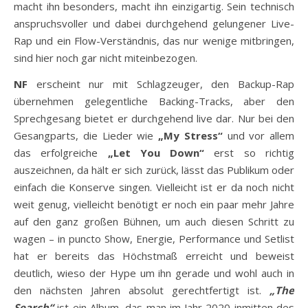
macht ihn besonders, macht ihn einzigartig. Sein technisch
anspruchsvoller und dabei durchgehend gelungener Live-
Rap und ein Flow-Verständnis, das nur wenige mitbringen,
sind hier noch gar nicht miteinbezogen.
NF
erscheint nur mit Schlagzeuger, den Backup-Rap
übernehmen gelegentliche Backing-Tracks, aber den
Sprechgesang bietet er durchgehend live dar. Nur bei den
Gesangparts, die Lieder wie
„My Stress“
und vor allem
das erfolgreiche
„Let You Down“
erst so richtig
auszeichnen, da hält er sich zurück, lässt das Publikum oder
einfach die Konserve singen. Vielleicht ist er da noch nicht
weit genug, vielleicht benötigt er noch ein paar mehr Jahre
auf den ganz großen Bühnen, um auch diesen Schritt zu
wagen – in puncto Show, Energie, Performance und Setlist
hat er bereits das Höchstmaß erreicht und beweist
deutlich, wieso der Hype um ihn gerade und wohl auch in
den nächsten Jahren absolut gerechtfertigt ist.
„The
Search“
ist ein Album, das man im Jahr 2020 inmitten des