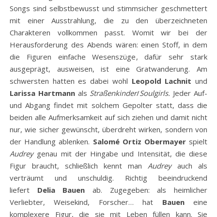
Songs sind selbstbewusst und stimmsicher geschmettert
mit einer Ausstrahlung, die zu den überzeichneten
Charakteren vollkommen passt. Womit wir bei der
Herausforderung des Abends wären: einen Stoff, in dem
die Figuren einfache Wesenszüge, dafür sehr stark
ausgeprägt, ausweisen, ist eine Gratwanderung. Am
schwersten hatten es dabei wohl
Leopold Lachnit
und
Larissa Hartmann
als
Straßenkinder
/
Soulgirls.
Jeder Auf-
und Abgang findet mit solchem Gepolter statt, dass die
beiden alle Aufmerksamkeit auf sich ziehen und damit nicht
nur, wie sicher gewünscht, überdreht wirken, sondern von
der Handlung ablenken.
Salomé Ortiz Obermayer
spielt
Audrey
genau mit der Hingabe und Intensität, die diese
Figur braucht, schließlich kennt man
Audrey
auch als
verträumt und unschuldig. Richtig beeindruckend
liefert
Delia Bauen
ab. Zugegeben: als heimlicher
Verliebter, Weisekind, Forscher… hat
Bauen
eine
komplexere Figur, die sie mit Leben füllen kann. Sie