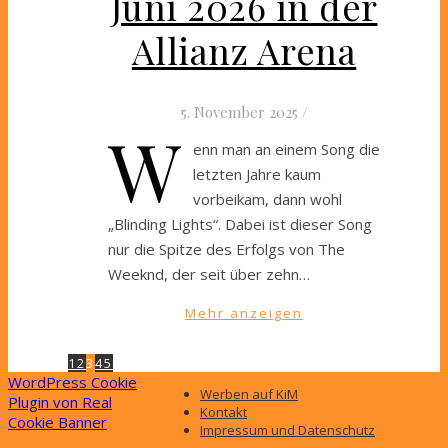
Juni 2026 in der
Allianz Arena
5. November 2025
/
W
enn man an einem Song die
letzten Jahre kaum
vorbeikam, dann wohl
„Blinding Lights“. Dabei ist dieser Song
nur die Spitze des Erfolgs von The
Weeknd, der seit über zehn…
Mehr anzeigen
1
2
3
4
5
WordPress Cookie
Werben auf KiM
Plugin von Real
Kontakt
Cookie Banner
Impressum und Datenschutz