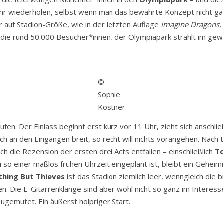
 Jahr wiederholen, selbst wenn man das bewährte Konzept nicht ga
 auf Stadion-Größe, wie in der letzten Auflage
Imagine Dragons
,
 die rund 50.000 Besucher*innen, der Olympiapark strahlt im ge
©
Sophie
Köstner
laufen. Der Einlass beginnt erst kurz vor 11 Uhr, zieht sich ansch
ch an den Eingängen breit, so recht will nichts vorangehen. Nach 
 die Rezension der ersten drei Acts entfallen – einschließlich
To
 so einer maßlos frühen Uhrzeit eingeplant ist, bleibt ein Geheimn
hing But Thieves
ist das Stadion ziemlich leer, wenngleich die 
en. Die E-Gitarrenklänge sind aber wohl nicht so ganz im Intere
ugemutet. Ein äußerst holpriger Start.