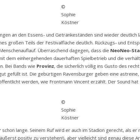
©
Sophie
Köstner
chlangen an den Essens- und Getränkeständen sind wieder deutlich
s großen Teils der Festivalfläche deutlich. Rückzugs- und Entsp
n Menschenauflauf. Überraschend dagegen, dass die
NeoNeo-Sta
ion mit dem einhergehenden dauerhaften Spielbetrieb und die verhä
n. Bei Bands wie
Provinz
, die sicherlich völlig ins Gusto des rech
ut gefüllt ist. Die gebürtigen Ravensburger geben eine astreine
röffentlicht werden, wie Frontmann Vincent erzählt. Der Sound hat
©
Sophie
Köstner
r
schon lange. Seinem Ruf wird er auch im Stadion gerecht, als er m
(äußerst positiv zu verstehen!), aber vielleicht sind genau dies