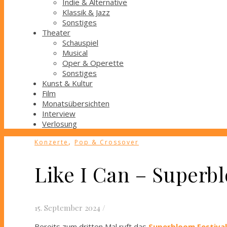
Indie & Alternative
Klassik & Jazz
Sonstiges
Theater
Schauspiel
Musical
Oper & Operette
Sonstiges
Kunst & Kultur
Film
Monatsübersichten
Interview
Verlosung
,
Konzerte
Pop & Crossover
Like I Can – Superb
15. September 2024
/
Bereits zum dritten Mal ruft das
Superbloom Festival