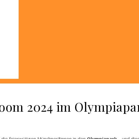
loom 2024 im Olympiapar
die feierwütigen Münchner*innen in den
Olympiapark
– und di