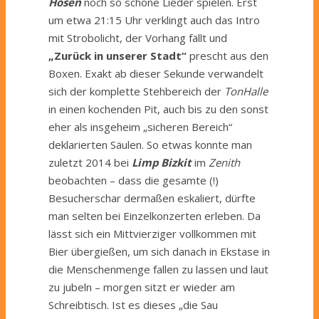
Hosen
noch so schöne Lieder spielen. Erst
um etwa 21:15 Uhr verklingt auch das Intro
mit Strobolicht, der Vorhang fällt und
„Zurück in unserer Stadt“
prescht aus den
Boxen. Exakt ab dieser Sekunde verwandelt
sich der komplette Stehbereich der
TonHalle
in einen kochenden Pit, auch bis zu den sonst
eher als insgeheim „sicheren Bereich“
deklarierten Säulen. So etwas konnte man
zuletzt 2014 bei
Limp Bizkit
im
Zenith
beobachten – dass die gesamte (!)
Besucherschar dermaßen eskaliert, dürfte
man selten bei Einzelkonzerten erleben. Da
lässt sich ein Mittvierziger vollkommen mit
Bier übergießen, um sich danach in Ekstase in
die Menschenmenge fallen zu lassen und laut
zu jubeln – morgen sitzt er wieder am
Schreibtisch. Ist es dieses „die Sau