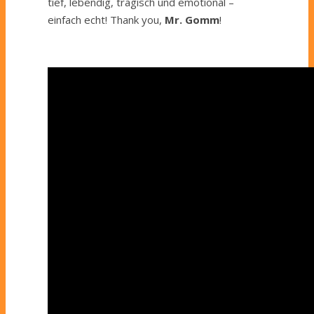
tief, lebendig, tragisch und emotional –
einfach echt! Thank you,
Mr. Gomm
!