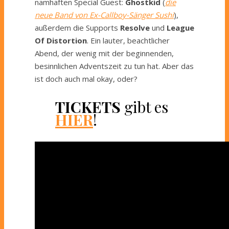
namhaften Special Guest:
Ghostkid
(
die
neue Band von Ex-Callboy-Sänger Sushi
),
außerdem die Supports
Resolve
und
League
Of Distortion
. Ein lauter, beachtlicher
Abend, der wenig mit der beginnenden,
besinnlichen Adventszeit zu tun hat. Aber das
ist doch auch mal okay, oder?
TICKETS
gibt es
HIER
!