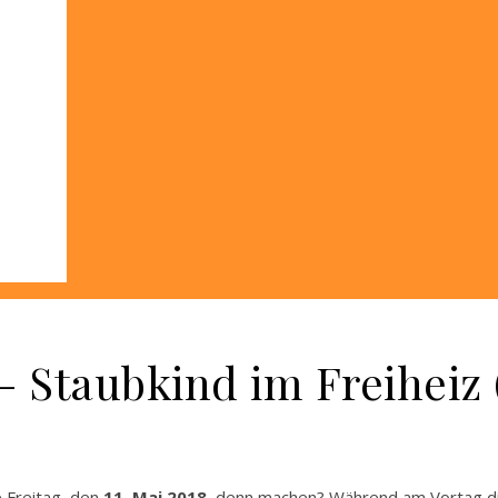
 Staubkind im Freiheiz 
 Freitag, den
11. Mai 2018
, denn machen? Während am Vortag d