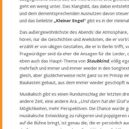
geht ein wenig unter. Das Klangbild, das dabei entste
und dem dementsprechenden Ausnutzen davon steuert 
und das beliebte
„Kleiner Engel“
gibt es in der minima
Das außergewöhnlichste des Abends: die Atmosphäre, s
hören, nur die Geschichten und Anekdoten, die er vort
erzählt er von ulkigen Gestalten, die er in Berlin triff
Fragwürdiger sind da eher die Ansagen für die Lieder, d
eben auch das Haupt-Thema von
Staubkind
, völlig e
mehrfach und immer und immer wieder in den Songtexten 
gleich, aber glücklicherweise nicht ganz so im Prinzip
Baukasten gebaut, aus dem immer wieder geschöpft wi
Musikalisch gibt es einen Rundumschlag der letzten dre
andere Zeit, eine andere Ära.
„Und dann hat der Graf 
Möglichkeiten, mehr Perspektiven. Die Chance wurde gen
musikalische Entwicklung zu ruhigeren und poppigeren
auf die Bühne bringt, ist genau die, die er persönlich