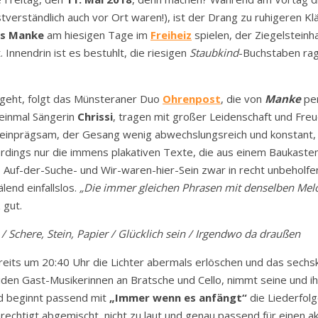
verständlich auch vor Ort waren!), ist der Drang zu ruhigeren Kl
is Manke
am hiesigen Tage im
Freiheiz
spielen, der Ziegelsteinha
nnendrin ist es bestuhlt, die riesigen
Staubkind
-Buchstaben rag
sgeht, folgt das Münsteraner Duo
Ohrenpost
, die von
Manke
per
einmal Sängerin
Chrissi
, tragen mit großer Leidenschaft und Fre
 aber einprägsam, der Gesang wenig abwechslungsreich und konsta
allerdings nur die immens plakativen Texte, die aus einem Baukas
h-, Auf-der-Suche- und Wir-waren-hier-Sein zwar in recht unbehol
lend einfallslos.
„Die immer gleichen Phrasen mit denselben Mel
 gut.
/ Schere, Stein, Papier / Glücklich sein / Irgendwo da draußen
ereits um 20:40 Uhr die Lichter abermals erlöschen und das sec
den Gast-Musikerinnen an Bratsche und Cello, nimmt seine und i
d beginnt passend mit
„Immer wenn es anfängt“
die Liederfolg
rechtigt abgemischt, nicht zu laut und genau passend für einen ak