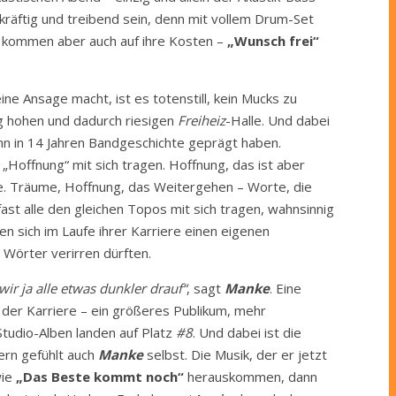
kräftig und treibend sein, denn mit vollem Drum-Set
 kommen aber auch auf ihre Kosten –
„Wunsch frei“
ine Ansage macht, ist es totenstill, kein Mucks zu
ig hohen und dadurch riesigen
Freiheiz
-Halle. Und dabei
e ihn in 14 Jahren Bandgeschichte geprägt haben.
 „Hoffnung“ mit sich tragen. Hoffnung, das ist aber
ase. Träume, Hoffnung, das Weitergehen – Worte, die
st alle den gleichen Topos mit sich tragen, wahnsinnig
n sich im Laufe ihrer Karriere einen eigenen
Wörter verirren dürften.
ir ja alle etwas dunkler drauf“
, sagt
Manke
. Eine
 der Karriere – ein größeres Publikum, mehr
Studio-Alben landen auf Platz
#8
. Und dabei ist die
rn gefühlt auch
Manke
selbst. Die Musik, der er jetzt
wie
„Das Beste kommt noch“
herauskommen, dann