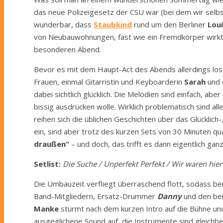
das neue Polizeigesetz der CSU war (bei dem wir selbst
wunderbar, dass
Staubkind
rund um den Berliner
Lou
von Neubauwohnungen, fast wie ein Fremdkörper wirkt. I
besonderen Abend.
Bevor es mit dem Haupt-Act des Abends allerdings lo
Frauen, einmal Gitarristin und Keyboarderin
Sarah
und 
dabei sichtlich glücklich. Die Melodien sind einfach,
bissig ausdrücken wolle. Wirklich problematisch sind 
reihen sich die üblichen Geschichten über das Glücklic
ein, sind aber trotz des kurzen Sets von 30 Minuten quä
draußen“
– und doch, das trifft es dann eigentlich ganz
Setlist:
Die Suche / Unperfekt Perfekt / Wir waren hier 
Die Umbauzeit verfliegt überraschend flott, sodass b
Band-Mitgliedern, Ersatz-Drummer
Danny
und den bei
Manke
stürmt nach dem kurzen Intro auf die Bühne un
ausgeglichene Sound auf, die Instrumente sind gleichbe