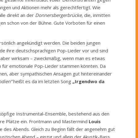
ängen und Aktionen mehr als gerechtfertigt. Wie
lle direkt an der
Donnersbergerbrücke
, die, inmitten
en schon von der Bühne. Gute Vorboten für einen
sönlich angekündigt werden. Die beiden jungen
ude ihre deutschsprachigen Pop-Lieder vor und sind
nt, aber wirksam – zweckmäßig, wenn man es etwas
ten für emotionale Pop-Lieder stammen könnten. Da
fenen, aber sympathischen Ansagen gut hintereinander
odien“
heißt es da im letzten Song
„Irgendwo da
hsköpfige Instrumental-Ensemble, bestehend aus den
hre Plätze ein. Frontmann und Mastermind
Louis
e des Abends. Gleich zu Beginn fällt der angenehm gut
ustischen Abend – einzig und allein der Akustik-Bass