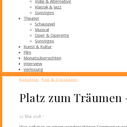
Indie & Alternative
Klassik & Jazz
Sonstiges
Theater
Schauspiel
Musical
Oper & Operette
Sonstiges
Kunst & Kultur
Film
Monatsübersichten
Interview
Verlosung
,
Konzerte
Pop & Crossover
Platz zum Träumen –
12. Mai 2018
/
Was soll man an einem wunderschönen Sommertag wie