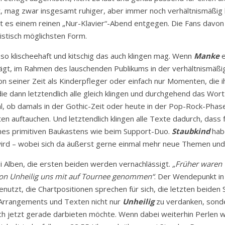
ht, mag zwar insgesamt ruhiger, aber immer noch verhältnismäßig 
es einem reinen „Nur-Klavier“-Abend entgegen. Die Fans davon
listisch möglichsten Form.
o klischeehaft und kitschig das auch klingen mag. Wenn
Manke
e
rägt, im Rahmen des lauschenden Publikums in der verhältnismäß
t, von seiner Zeit als Kinderpfleger oder einfach nur Momenten, di
ie dann letztendlich alle gleich klingen und durchgehend das Wort
gal, ob damals in der Gothic-Zeit oder heute in der Pop-Rock-Ph
auftauchen. Und letztendlich klingen alle Texte dadurch, dass fa
 eines primitiven Baukastens wie beim Support-Duo.
Staubkind
habe
rd – wobei sich da äußerst gerne einmal mehr neue Themen und 
i Alben, die ersten beiden werden vernachlässigt.
„Früher waren w
von Unheilig uns mit auf Tournee genommen“
. Der Wendepunkt in
utzt, die Chartpositionen sprechen für sich, die letzten beiden 
 Arrangements und Texten nicht nur
Unheilig
zu verdanken, sonde
 auch jetzt gerade darbieten möchte. Wenn dabei weiterhin Perlen 