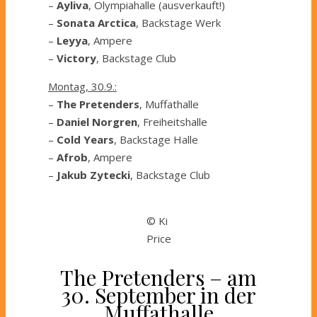
–
Ayliva
, Olympiahalle (ausverkauft!)
–
Sonata Arctica
, Backstage Werk
–
Leyya
, Ampere
–
Victory
, Backstage Club
Montag, 30.9.:
–
The Pretenders
, Muffathalle
–
Daniel Norgren
, Freiheitshalle
–
Cold Years
, Backstage Halle
–
Afrob
, Ampere
–
Jakub Zytecki
, Backstage Club
© Ki
Price
The Pretenders – am
30. September in der
Muffathalle