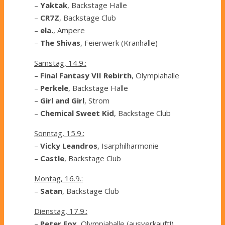
–
Yaktak
, Backstage Halle
–
CR7Z
, Backstage Club
–
ela.
, Ampere
–
The Shivas
, Feierwerk (Kranhalle)
Samstag, 14.9.:
–
Final Fantasy VII Rebirth
, Olympiahalle
–
Perkele
, Backstage Halle
–
Girl and Girl
, Strom
–
Chemical Sweet Kid
, Backstage Club
Sonntag, 15.9.:
–
Vicky Leandros
, Isarphilharmonie
–
Castle
, Backstage Club
Montag, 16.9.:
–
Satan
, Backstage Club
Dienstag, 17.9.:
–
Peter Fox
, Olympiahalle (ausverkauft!)