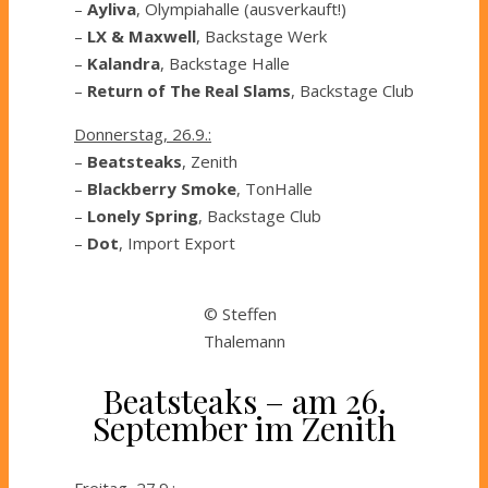
–
Ayliva
, Olympiahalle (ausverkauft!)
–
LX & Maxwell
, Backstage Werk
–
Kalandra
, Backstage Halle
–
Return of The Real Slams
, Backstage Club
Donnerstag, 26.9.:
–
Beatsteaks
, Zenith
–
Blackberry Smoke
, TonHalle
–
Lonely Spring
, Backstage Club
–
Dot
, Import Export
© Steffen
Thalemann
Beatsteaks – am 26.
September im Zenith
Freitag, 27.9.: