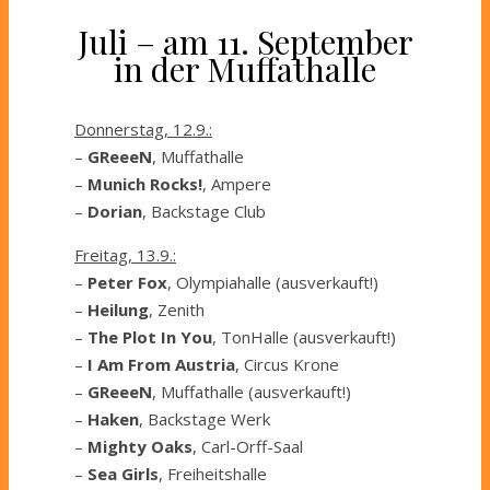
Juli – am 11. September
in der Muffathalle
Donnerstag, 12.9.:
–
GReeeN
, Muffathalle
–
Munich Rocks!
, Ampere
–
Dorian
, Backstage Club
Freitag, 13.9.:
–
Peter Fox
, Olympiahalle (ausverkauft!)
–
Heilung
, Zenith
–
The Plot In You
, TonHalle (ausverkauft!)
–
I Am From Austria
, Circus Krone
–
GReeeN
, Muffathalle (ausverkauft!)
–
Haken
, Backstage Werk
–
Mighty Oaks
, Carl-Orff-Saal
–
Sea Girls
, Freiheitshalle