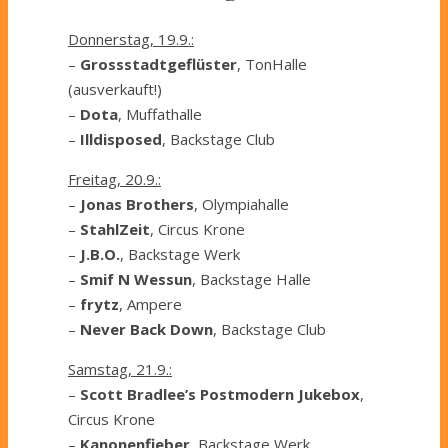
Donnerstag, 19.9.:
–
Grossstadtgeflüster
, TonHalle
(ausverkauft!)
–
Dota
, Muffathalle
–
Illdisposed
, Backstage Club
Freitag, 20.9.:
–
Jonas Brothers
, Olympiahalle
–
StahlZeit
, Circus Krone
–
J.B.O.
, Backstage Werk
–
Smif N Wessun
, Backstage Halle
–
frytz
, Ampere
–
Never Back Down
, Backstage Club
Samstag, 21.9.:
–
Scott Bradlee’s Postmodern Jukebox
,
Circus Krone
–
Kanonenfieber
, Backstage Werk