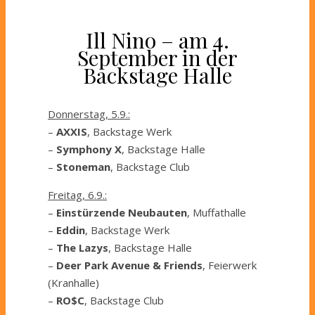
Ill Nino – am 4.
September in der
Backstage Halle
Donnerstag, 5.9.:
–
AXXIS
, Backstage Werk
–
Symphony X
, Backstage Halle
–
Stoneman
, Backstage Club
Freitag, 6.9.:
–
Einstürzende Neubauten
, Muffathalle
–
Eddin
, Backstage Werk
–
The Lazys
, Backstage Halle
–
Deer Park Avenue & Friends
, Feierwerk
(Kranhalle)
–
RO$C
, Backstage Club