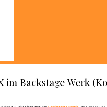
-X im Backstage Werk (Ko
für den
13. Oktober 2019
im
Backstage Werk
! Die Heroen von