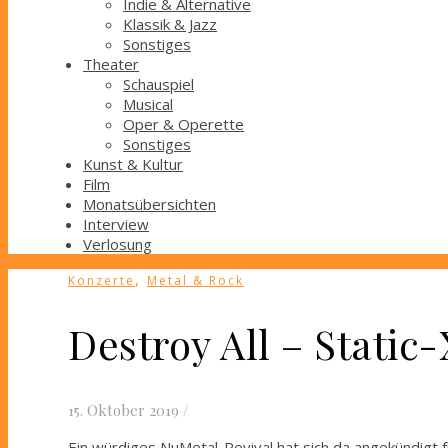
Indie & Alternative
Klassik & Jazz
Sonstiges
Theater
Schauspiel
Musical
Oper & Operette
Sonstiges
Kunst & Kultur
Film
Monatsübersichten
Interview
Verlosung
,
Konzerte
Metal & Rock
Destroy All – Static
15. Oktober 2019
/
Ein würdiges NuMetal-Revival hat sich da angekündigt 