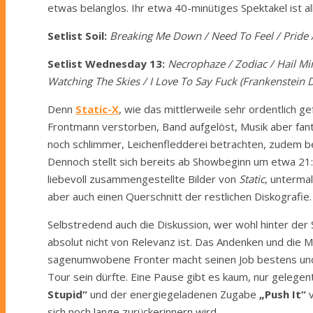
etwas belanglos. Ihr etwa 40-minütiges Spektakel ist a
Setlist Soil:
Breaking Me Down / Need To Feel / Pride / R
Setlist Wednesday 13:
Necrophaze / Zodiac / Hail Mi
Watching The Skies / I Love To Say Fuck (Frankenstein
Denn
Static-X
, wie das mittlerweile sehr ordentlich ge
Frontmann verstorben, Band aufgelöst, Musik aber fantas
noch schlimmer, Leichenfledderei betrachten, zudem b
Dennoch stellt sich bereits ab Showbeginn um etwa 21
liebevoll zusammengestellte Bilder von
Static
, unterma
aber auch einen Querschnitt der restlichen Diskografie.
Selbstredend auch die Diskussion, wer wohl hinter der
absolut nicht von Relevanz ist. Das Andenken und die Mu
sagenumwobene Fronter macht seinen Job bestens und d
Tour sein dürfte. Eine Pause gibt es kaum, nur gelege
Stupid“
und der energiegeladenen Zugabe
„Push It“
sich noch lange zurückerinnern wird.