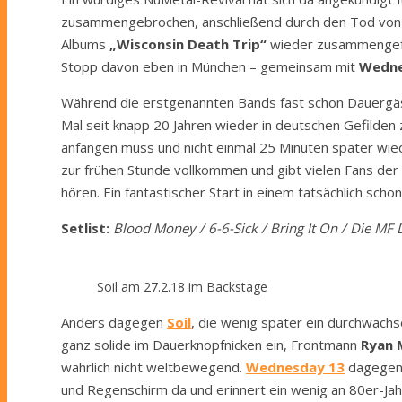
zusammengebrochen, anschließend durch den Tod vo
Albums
„Wisconsin Death Trip“
wieder zusammengefu
Stopp davon eben in München – gemeinsam mit
Wedne
Während die erstgenannten Bands fast schon Dauergäst
Mal seit knapp 20 Jahren wieder in deutschen Gefilden
anfangen muss und nicht einmal 25 Minuten später wiede
zur frühen Stunde vollkommen und gibt vielen Fans der
hören. Ein fantastischer Start in einem tatsächlich schon
Setlist:
Blood Money / 6-6-Sick / Bring It On / Die MF 
Soil am 27.2.18 im Backstage
Anders dagegen
Soil
, die wenig später ein durchwach
ganz solide im Dauerknopfnicken ein, Frontmann
Ryan
wahrlich nicht weltbewegend.
Wednesday 13
dagegen 
und Regenschirm da und erinnert ein wenig an 80er-Jahr