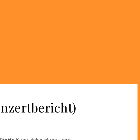
nzertbericht)
Static-X
, vor vielen Jahren zuerst