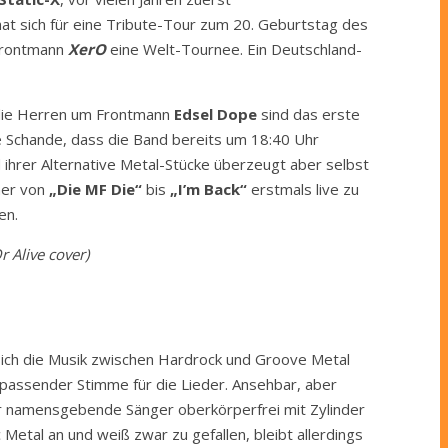
hat sich für eine Tribute-Tour zum 20. Geburtstag des
Frontmann
XerO
eine Welt-Tournee. Ein Deutschland-
die Herren um Frontmann
Edsel Dope
sind das erste
ne Schande, dass die Band bereits um 18:40 Uhr
 ihrer Alternative Metal-Stücke überzeugt aber selbst
ner von
„Die MF Die“
bis
„I’m Back“
erstmals live zu
en.
 Alive cover)
sich die Musik zwischen Hardrock und Groove Metal
passender Stimme für die Lieder. Ansehbar, aber
r namensgebende Sänger oberkörperfrei mit Zylinder
etal an und weiß zwar zu gefallen, bleibt allerdings