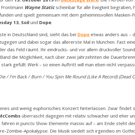
n Frontmann
Wayne Static
scheinbar für alle Ewigkeit begraben, 
nden und spielt gemeinsam mit dem geheimnisvollen Masken-
sday 13
,
Soil
und
Dope
.
e in Deutschland sind, sieht das bei
Dope
etwas anders aus – 
 zugegen und dabei sogar das allererste Mal in München. Fast ei
r das Feld räumt. Ihr eindrucks- und vor allem druckvoller Sound
 Band die Möglichkeit, nach über zwei Jahrzehnten die Dauerbren
 stark gefüllt
Werk
– so einen Auftritt will man eben nicht verpass
Die / I’m Back / Burn / You Spin Me Round (Like A Record) (Dead Or
senes und wenig euphorisches Konzert hinterlassen. Zwar findet 
 McCombs
überrascht dagegen mit relativ schwacher und eher un
fahren in puncto Show-Elemente massiv auf – am Ende steht de
e-Zombie-Apokalypse. Die Musik siedelt sich irgendwo im Gothic M