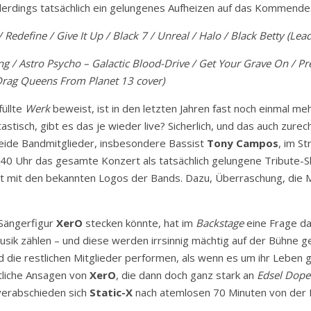
llerdings tatsächlich ein gelungenes Aufheizen auf das Kommende
edefine / Give It Up / Black 7 / Unreal / Halo / Black Betty (Lead
ng / Astro Psycho – Galactic Blood-Drive / Get Your Grave On / 
 Drag Queens From Planet 13 cover)
füllte
Werk
beweist, ist in den letzten Jahren fast noch einmal me
tisch, gibt es das je wieder live? Sicherlich, und das auch zurec
eide Bandmitglieder, insbesondere Bassist
Tony Campos
, im S
:40 Uhr das gesamte Konzert als tatsächlich gelungene Tribute-
lt mit den bekannten Logos der Bands. Dazu, Überraschung, die 
 Sängerfigur
XerO
stecken könnte, hat im
Backstage
eine Frage da
sik zählen – und diese werden irrsinnig mächtig auf der Bühne gesp
ie restlichen Mitglieder performen, als wenn es um ihr Leben 
ntliche Ansagen von
XerO
, die dann doch ganz stark an
Edsel Dope
verabschieden sich
Static-X
nach atemlosen 70 Minuten von der B