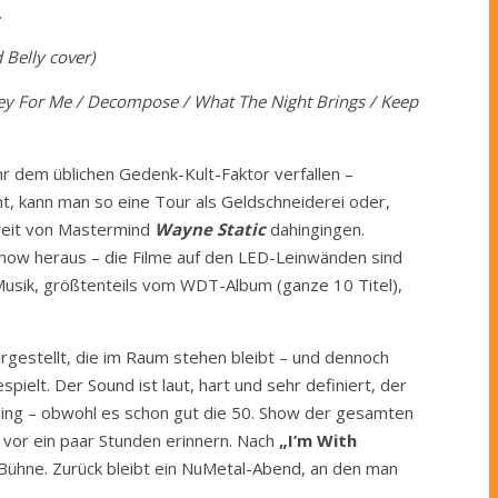
.
 Belly cover)
Prey For Me / Decompose / What The Night Brings / Keep
hr dem üblichen Gedenk-Kult-Faktor verfallen –
ht, kann man so eine Tour als Geldschneiderei oder,
treit von Mastermind
Wayne Static
dahingingen.
Show heraus – die Filme auf den LED-Leinwänden sind
Musik, größtenteils vom WDT-Album (ganze 10 Titel),
rgestellt, die im Raum stehen bleibt – und dennoch
ielt. Der Sound ist laut, hart und sehr definiert, der
ging – obwohl es schon gut die 50. Show der gesamten
vor ein paar Stunden erinnern. Nach
„I’m With
ühne. Zurück bleibt ein NuMetal-Abend, an den man