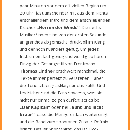
paar Minuten vor dem offiziellen Beginn um
20 Uhr, fast unscheinbar mit aus dem Nichts
erschallendem Intro und dem anschließenden
Kracher
„Herren der Winde“
. Die sechs
Musiker*innen sind von der ersten Sekunde
an grandios abgemischt, druckvoll im Klang
und dennoch nuanciert genug, um jedes
Instrument laut genug und würdig zu hören.
Einzig der Gesangsstil von Frontmann
Thomas Lindner
erschwert manchmal, die
Texte immer perfekt zu verstehen – aber
die Töne sitzen glasklar, nur das zählt. Und
textsicher sind die Fans sowieso, was sie
nicht nur einmal zeigen dürfen: sei es bei
„Der Kapitän“
oder bei
„Bunt und nicht
braun“
, dass die Menge einfach weitersingt
und die Band zum spontanen Zusatz-Refrain
bringt. Das ist Spontanität, das ist Live-