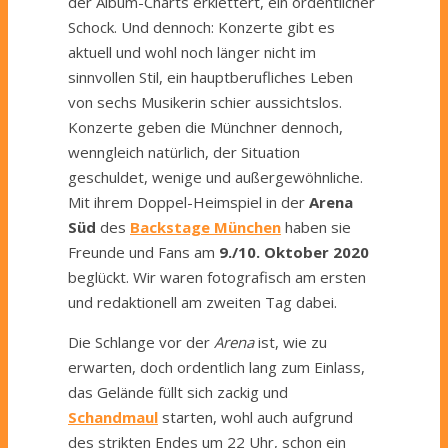
der Album-Charts erklettert, ein ordentlicher
Schock. Und dennoch: Konzerte gibt es
aktuell und wohl noch länger nicht im
sinnvollen Stil, ein hauptberufliches Leben
von sechs Musikerin schier aussichtslos.
Konzerte geben die Münchner dennoch,
wenngleich natürlich, der Situation
geschuldet, wenige und außergewöhnliche.
Mit ihrem Doppel-Heimspiel in der
Arena
Süd
des
Backstage München
haben sie
Freunde und Fans am
9./10. Oktober 2020
beglückt. Wir waren fotografisch am ersten
und redaktionell am zweiten Tag dabei.
Die Schlange vor der
Arena
ist, wie zu
erwarten, doch ordentlich lang zum Einlass,
das Gelände füllt sich zackig und
Schandmaul
starten, wohl auch aufgrund
des strikten Endes um 22 Uhr, schon ein