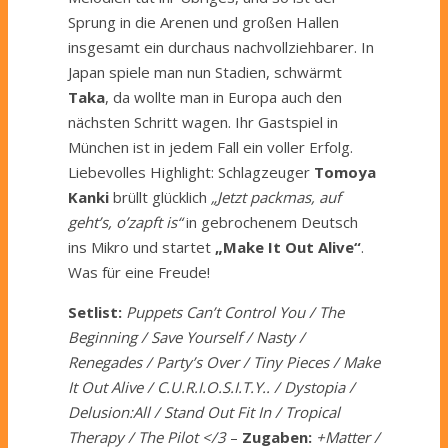
Sprung in die Arenen und großen Hallen
insgesamt ein durchaus nachvollziehbarer. In
Japan spiele man nun Stadien, schwärmt
Taka
, da wollte man in Europa auch den
nächsten Schritt wagen. Ihr Gastspiel in
München ist in jedem Fall ein voller Erfolg.
Liebevolles Highlight: Schlagzeuger
Tomoya
Kanki
brüllt glücklich
„Jetzt packmas, auf
geht’s, o’zapft is“
in gebrochenem Deutsch
ins Mikro und startet
„Make It Out Alive“
.
Was für eine Freude!
Setlist:
Puppets Can’t Control You / The
Beginning / Save Yourself / Nasty /
Renegades / Party’s Over / Tiny Pieces / Make
It Out Alive / C.U.R.I.O.S.I.T.Y.. / Dystopia /
Delusion:All / Stand Out Fit In / Tropical
Therapy / The Pilot </3
–
Zugaben:
+Matter /