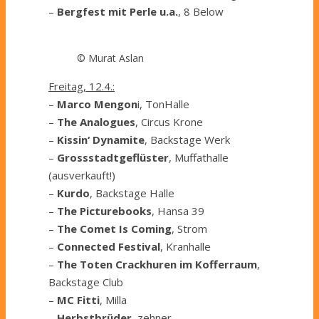
–
Bergfest mit Perle u.a.
, 8 Below
© Murat Aslan
Freitag, 12.4.:
–
Marco Mengon
i, TonHalle
–
The Analogues
, Circus Krone
–
Kissin‘ Dynamite
, Backstage Werk
–
Grossstadtgeflüster
, Muffathalle
(ausverkauft!)
–
Kurdo
, Backstage Halle
–
The Picturebooks
, Hansa 39
–
The Comet Is Coming
, Strom
–
Connected Festival
, Kranhalle
–
The Toten Crackhuren im Kofferraum
,
Backstage Club
–
MC Fitti
, Milla
–
Herbstbrüder
, zehner