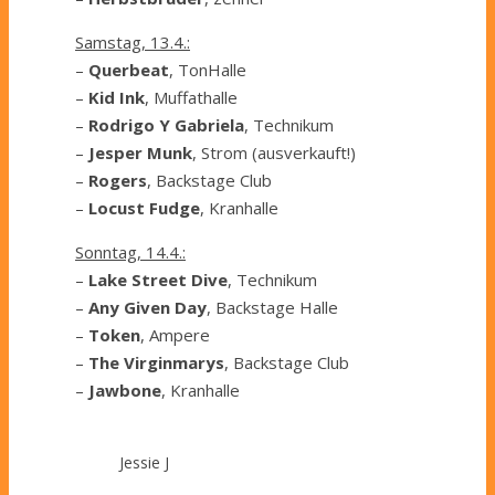
Samstag, 13.4.:
–
Querbeat
, TonHalle
–
Kid Ink
, Muffathalle
–
Rodrigo Y Gabriela
, Technikum
–
Jesper Munk
, Strom (ausverkauft!)
–
Rogers
, Backstage Club
–
Locust Fudge
, Kranhalle
Sonntag, 14.4.:
–
Lake Street Dive
, Technikum
–
Any Given Day
, Backstage Halle
–
Token
, Ampere
–
The Virginmarys
, Backstage Club
–
Jawbone
, Kranhalle
Jessie J