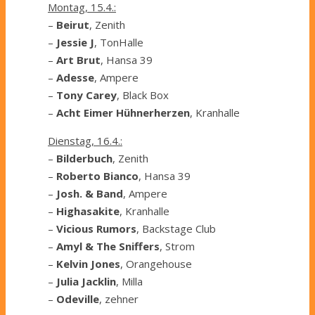
Montag, 15.4.:
–
Beirut
, Zenith
–
Jessie J
, TonHalle
–
Art Brut
, Hansa 39
–
Adesse
, Ampere
–
Tony Carey
, Black Box
–
Acht Eimer Hühnerherzen
, Kranhalle
Dienstag, 16.4.:
–
Bilderbuch
, Zenith
–
Roberto Bianco
, Hansa 39
–
Josh. & Band
, Ampere
–
Highasakite
, Kranhalle
–
Vicious Rumors
, Backstage Club
–
Amyl & The Sniffers
, Strom
–
Kelvin Jones
, Orangehouse
–
Julia Jacklin
, Milla
–
Odeville
, zehner