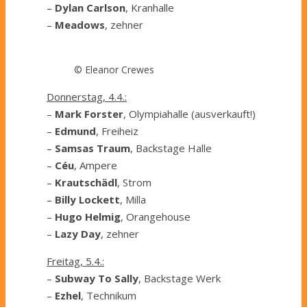
–
Dylan Carlson
, Kranhalle
–
Meadows
, zehner
© Eleanor Crewes
Donnerstag, 4.4.:
–
Mark Forster
, Olympiahalle (ausverkauft!)
–
Edmund
, Freiheiz
–
Samsas Traum
, Backstage Halle
–
Céu
, Ampere
–
Krautschädl
, Strom
–
Billy Lockett
, Milla
–
Hugo Helmig
, Orangehouse
–
Lazy Day
, zehner
Freitag, 5.4.:
–
Subway To Sally
, Backstage Werk
–
Ezhel
, Technikum