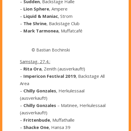
–
Sudden
, Backstage Halle
–
Lion Sphere
, Ampere
–
Liquid & Maniac
, Strom
–
The Shrine
, Backstage Club
–
Mark Tarmonea
, Muffatcafé
© Bastian Bochinski
Samstag, 27.4.:
–
Rita Ora
, Zenith (ausverkauft!)
–
Impericon Festival 2019
, Backstage All
Area
–
Chilly Gonzales
, Herkulessaal
(ausverkauft!)
–
Chilly Gonzales
– Matinee, Herkulessaal
(ausverkauft!)
–
Frittenbude
, Muffathalle
–
Shacke One
, Hansa 39