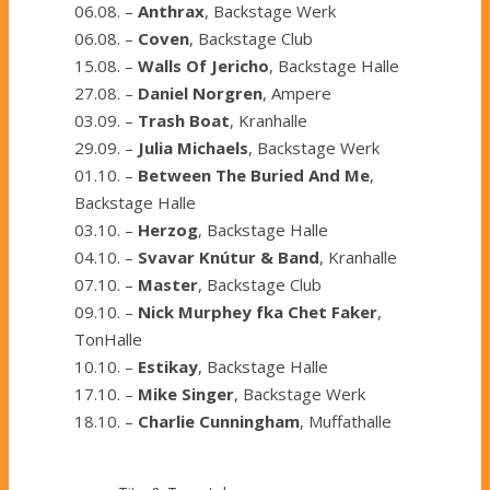
06.08. –
Anthrax
, Backstage Werk
06.08. –
Coven
, Backstage Club
15.08. –
Walls Of Jericho
, Backstage Halle
27.08. –
Daniel Norgren
, Ampere
03.09. –
Trash Boat
, Kranhalle
29.09. –
Julia Michaels
, Backstage Werk
01.10. –
Between The Buried And Me
,
Backstage Halle
03.10. –
Herzog
, Backstage Halle
04.10. –
Svavar Knútur & Band
, Kranhalle
07.10. –
Master
, Backstage Club
09.10. –
Nick Murphey fka Chet Faker
,
TonHalle
10.10. –
Estikay
, Backstage Halle
17.10. –
Mike Singer
, Backstage Werk
18.10. –
Charlie Cunningham
, Muffathalle