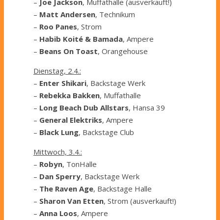
–
Joe Jackson
, Muffathalle (ausverkauft!)
–
Matt Andersen
, Technikum
–
Roo Panes
, Strom
–
Habib Koité & Bamada
, Ampere
–
Beans On Toast
, Orangehouse
Dienstag, 2.4.:
–
Enter Shikari
, Backstage Werk
–
Rebekka Bakken
, Muffathalle
–
Long Beach Dub Allstars
, Hansa 39
–
General Elektriks
, Ampere
–
Black Lung
, Backstage Club
Mittwoch, 3.4.:
–
Robyn
, TonHalle
–
Dan Sperry
, Backstage Werk
–
The Raven Age
, Backstage Halle
–
Sharon Van Etten
, Strom (ausverkauft!)
–
Anna Loos
, Ampere