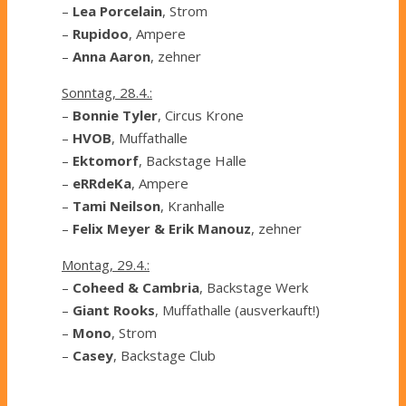
–
Lea Porcelain
, Strom
–
Rupidoo
, Ampere
–
Anna Aaron
, zehner
Sonntag, 28.4.:
–
Bonnie Tyler
, Circus Krone
–
HVOB
, Muffathalle
–
Ektomorf
, Backstage Halle
–
eRRdeKa
, Ampere
–
Tami Neilson
, Kranhalle
–
Felix Meyer & Erik Manouz
, zehner
Montag, 29.4.:
–
Coheed & Cambria
, Backstage Werk
–
Giant Rooks
, Muffathalle (ausverkauft!)
–
Mono
, Strom
–
Casey
, Backstage Club