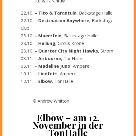
Tito & Tarantula
22.10. –
Tito & Tarantula
, Backstage Halle
22.10. –
Destination Anywhere
, Backstage
Club
23.10. –
Maerzfeld
, Backstage Halle
28.10. –
Heilung
, Circus Krone
28.10. –
Quarter City Night Hawks
, Strom
03.11. –
Airbourne
, TonHalle
05.11. –
Madeline Juno
, Ampere
10.11. –
Liedfett
, Ampere
12.11. –
Elbow
, TonHalle
© Andrew Whitton
Elbow – am 12.
November in der
TonHalle