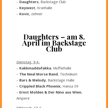
–
Daughters
, Backstage Club
–
Keywest
, Kranhalle
–
Kovic
, zehner
Daughters – am 8.
April im Backstage
Club
Dienstag, 9.4.:
–
Kakkmaddafakka
, Muffathalle
–
The Neal Morse Band
, Technikum
–
Bars & Melody
, Backstage Halle
–
Crippled Black Phoenix
, Hansa 39
–
Ernst Molden & Der Nino aus Wien
,
Ampere
Mittwoch, 10.4.: