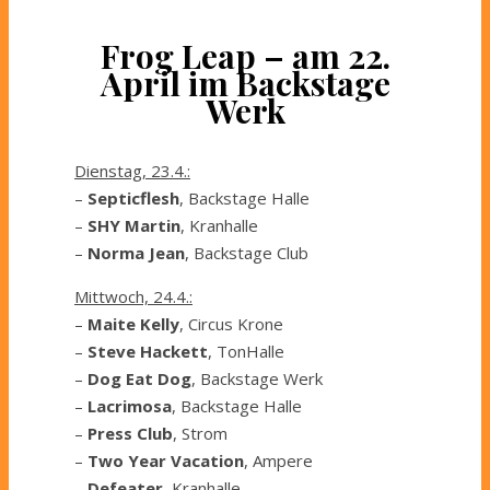
Frog Leap – am 22.
April im Backstage
Werk
Dienstag, 23.4.:
–
Septicflesh
, Backstage Halle
–
SHY Martin
, Kranhalle
–
Norma Jean
, Backstage Club
Mittwoch, 24.4.:
–
Maite Kelly
, Circus Krone
–
Steve Hackett
, TonHalle
–
Dog Eat Dog
, Backstage Werk
–
Lacrimosa
, Backstage Halle
–
Press Club
, Strom
–
Two Year Vacation
, Ampere
–
Defeater
, Kranhalle