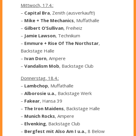
Mittwoch, 17.4.:
–
Capital Bra
, Zenith (ausverkauft!)
–
Mike + The Mechanics
, Muffathalle
–
Gilbert O’Sullivan
, Freiheiz
–
Jamie Lawson
, Technikum
–
Emmure + Rise Of The Northstar
,
Backstage Halle
–
Ivan Dorn
, Ampere
–
Vandalism Mob
, Backstage Club
Donnerstag, 18.4.:
–
Lambchop
, Muffathalle
–
Alborosie u.a.
, Backstage Werk
–
Fakear
, Hansa 39
–
The Iron Maidens
, Backstage Halle
–
Munich Rocks
, Ampere
–
Elvenking
, Backstage Club
–
Bergfest mit Also Am I u.a.
, 8 Below