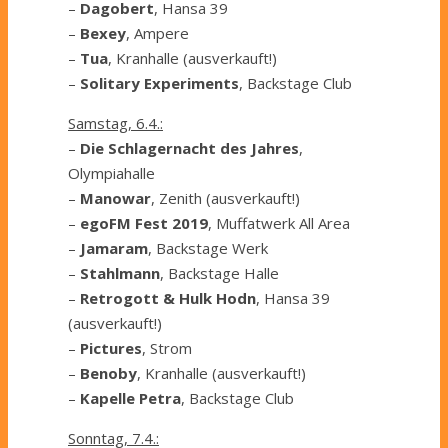
–
Dagobert
, Hansa 39
–
Bexey
, Ampere
–
Tua
, Kranhalle (ausverkauft!)
–
Solitary Experiments
, Backstage Club
Samstag, 6.4.:
–
Die Schlagernacht des Jahres
,
Olympiahalle
–
Manowar
, Zenith (ausverkauft!)
–
egoFM Fest 2019
, Muffatwerk All Area
–
Jamaram
, Backstage Werk
–
Stahlmann
, Backstage Halle
–
Retrogott & Hulk Hodn
, Hansa 39
(ausverkauft!)
–
Pictures
, Strom
–
Benoby
, Kranhalle (ausverkauft!)
–
Kapelle Petra
, Backstage Club
Sonntag, 7.4.: