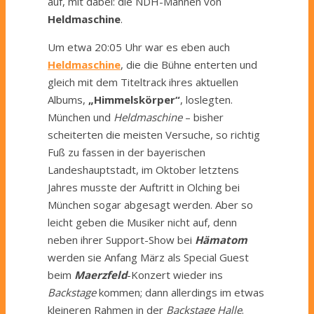
auf, mit dabei: die NDH-Mannen von
Heldmaschine
.
Um etwa 20:05 Uhr war es eben auch
Heldmaschine
, die die Bühne enterten und
gleich mit dem Titeltrack ihres aktuellen
Albums,
„Himmelskörper“
, loslegten.
München und
Heldmaschine
– bisher
scheiterten die meisten Versuche, so richtig
Fuß zu fassen in der bayerischen
Landeshauptstadt, im Oktober letztens
Jahres musste der Auftritt in Olching bei
München sogar abgesagt werden. Aber so
leicht geben die Musiker nicht auf, denn
neben ihrer Support-Show bei
Hämatom
werden sie Anfang März als Special Guest
beim
Maerzfeld
-Konzert wieder ins
Backstage
kommen; dann allerdings im etwas
kleineren Rahmen in der
Backstage Halle
.