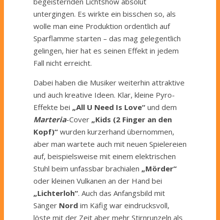
begeisternden Lichtshow absolut
untergingen. Es wirkte ein bisschen so, als
wolle man eine Produktion ordentlich auf
Sparflamme starten – das mag gelegentlich
gelingen, hier hat es seinen Effekt in jedem
Fall nicht erreicht.
Dabei haben die Musiker weiterhin attraktive
und auch kreative Ideen. Klar, kleine Pyro-
Effekte bei
„All U Need Is Love“
und dem
Marteria
-Cover
„Kids (2 Finger an den
Kopf)“
wurden kurzerhand übernommen,
aber man wartete auch mit neuen Spielereien
auf, beispielsweise mit einem elektrischen
Stuhl beim unfassbar brachialen
„Mörder“
oder kleinen Vulkanen an der Hand bei
„Lichterloh“
. Auch das Anfangsbild mit
Sänger
Nord
im Käfig war eindrucksvoll,
löste mit der Zeit aber mehr Stirnrunzeln als