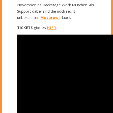
November ins Backstage Werk München. Als
Support dabei sind die noch recht
unbekannten
Motorowl
dabei.
TICKETS
gibt es
HIER
.