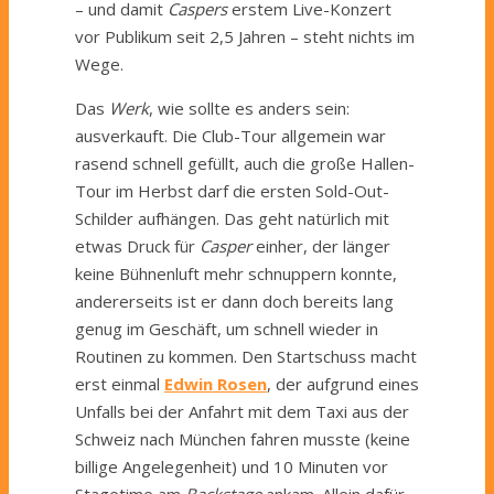
– und damit
Caspers
erstem Live-Konzert
vor Publikum seit 2,5 Jahren – steht nichts im
Wege.
Das
Werk
, wie sollte es anders sein:
ausverkauft. Die Club-Tour allgemein war
rasend schnell gefüllt, auch die große Hallen-
Tour im Herbst darf die ersten Sold-Out-
Schilder aufhängen. Das geht natürlich mit
etwas Druck für
Casper
einher, der länger
keine Bühnenluft mehr schnuppern konnte,
andererseits ist er dann doch bereits lang
genug im Geschäft, um schnell wieder in
Routinen zu kommen. Den Startschuss macht
erst einmal
Edwin Rosen
, der aufgrund eines
Unfalls bei der Anfahrt mit dem Taxi aus der
Schweiz nach München fahren musste (keine
billige Angelegenheit) und 10 Minuten vor
Stagetime am
Backstage
ankam. Allein dafür