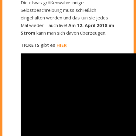
Die etwas größenwahnsinnige
Selbstbeschreibung muss schließlich
eingehalten werden und das tun sie jedes
Mal wieder – auch live!
Am 12. April 2018 im
Strom
kann man sich davon überzeugen.
TICKETS
gibt es
HIER
!