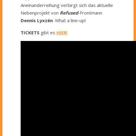
Aneinanderreihung verbirgt sich das aktuelle
Nebenprojekt von
Refused
-Frontmann
Dennis Lyxzén
. What a line-up!
TICKETS
gibt es
HIER
!