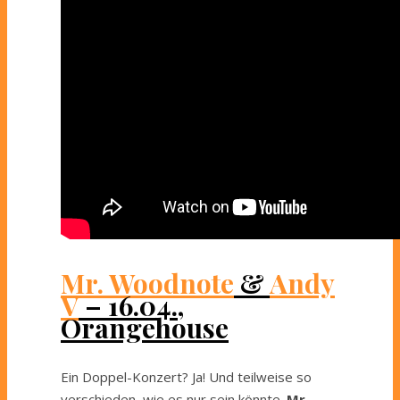
Mr. Woodnote
&
Andy
V
– 16.04.,
Orangehouse
Ein Doppel-Konzert? Ja! Und teilweise so
verschieden, wie es nur sein könnte.
Mr.