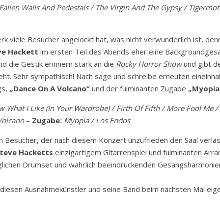
Fallen Walls And Pedestals / The Virgin And The Gypsy / Tigermot
viele Besucher angelockt hat, was nicht verwunderlich ist, denn 
ve Hackett
im ersten Teil des Abends eher eine Backgroundgesan
und die Gestik erinnern stark an die
Rocky Horror Show
und gibt d
zieht. Sehr sympathisch! Nach sage und schreibe erneuten einein
gs,
„Dance On A Volcano“
und der fulminanten Zugabe
„Myopia 
 What I Like (In Your Wardrobe) / Firth Of Fifth / More Fool Me / 
Volcano
–
Zugabe:
Myopia / Los Endos
einen Besucher, der nach diesem Konzert unzufrieden den Saal ve
teve Hacketts
einzigartigem Gitarrenspiel und fulminanten Ar
lichen Drumset und wahrlich beeindruckenden Gesangsharmonien
f diesen Ausnahmekünstler und seine Band beim nächsten Mal eige