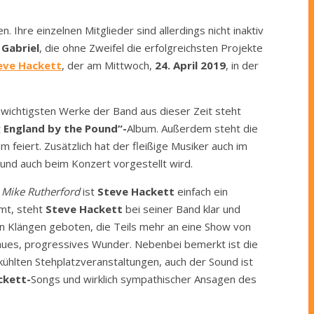
Ihre einzelnen Mitglieder sind allerdings nicht inaktiv
 Gabriel
, die ohne Zweifel die erfolgreichsten Projekte
eve Hackett
, der am Mittwoch,
24. April 2019
, in der
 wichtigsten Werke der Band aus dieser Zeit steht
g England by the Pound“-
Album. Außerdem steht die
um feiert. Zusätzlich hat der fleißige Musiker auch im
und auch beim Konzert vorgestellt wird.
u
Mike Rutherford
ist
Steve Hackett
einfach ein
mt, steht
Steve Hackett
bei seiner Band klar und
 an Klängen geboten, die Teils mehr an eine Show von
aues, progressives Wunder. Nebenbei bemerkt ist die
gekühlten Stehplatzveranstaltungen, auch der Sound ist
ckett-
Songs und wirklich sympathischer Ansagen des