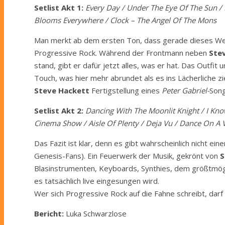
Setlist Akt 1:
Every Day / Under The Eye Of The Sun / 
Blooms Everywhere / Clock – The Angel Of The Mons
Man merkt ab dem ersten Ton, dass gerade dieses Werk 
Progressive Rock. Während der Frontmann neben
Ste
stand, gibt er dafür jetzt alles, was er hat. Das Outfit 
Touch, was hier mehr abrundet als es ins Lächerliche 
Steve Hackett
Fertigstellung eines
Peter Gabriel-
Son
Setlist Akt 2:
Dancing With The Moonlit Knight / I Know
Cinema Show / Aisle Of Plenty / Deja Vu / Dance On A 
Das Fazit ist klar, denn es gibt wahrscheinlich nicht 
Genesis-Fans). Ein Feuerwerk der Musik, gekrönt von
S
Blasinstrumenten, Keyboards, Synthies, dem größtmög
es tatsächlich live eingesungen wird.
Wer sich Progressive Rock auf die Fahne schreibt, dar
Bericht:
Luka Schwarzlose