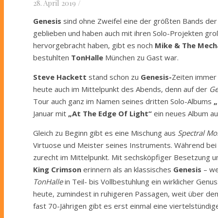
28. April 2019
/
Genesis
sind ohne Zweifel eine der größten Bands der m
geblieben und haben auch mit ihren Solo-Projekten gr
hervorgebracht haben, gibt es noch
Mike & The Mech
bestuhlten
TonHalle
München zu Gast war.
Steve Hackett
stand schon zu
Genesis-
Zeiten immer 
heute auch im Mittelpunkt des Abends, denn auf der
Ge
Tour auch ganz im Namen seines dritten Solo-Albums
„
Januar mit
„At The Edge Of Light“
ein neues Album au
Gleich zu Beginn gibt es eine Mischung aus
Spectral Mo
Virtuose und Meister seines Instruments. Während be
zurecht im Mittelpunkt. Mit sechsköpfiger Besetzung un
King Crimson
erinnern als an klassisches
Genesis
– we
TonHalle
in Teil- bis Vollbestuhlung ein wirklicher Genu
heute, zumindest in ruhigeren Passagen, weit über dem
fast 70-Jährigen gibt es erst einmal eine viertelstündi