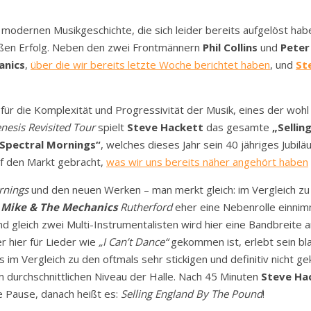
odernen Musikgeschichte, die sich leider bereits aufgelöst haben. 
oßen Erfolg. Neben den zwei Frontmännern
Phil Collins
und
Peter
anics
,
über die wir bereits letzte Woche berichtet haben
, und
St
für die Komplexität und Progressivität der Musik, eines der wohl
nesis Revisited Tour
spielt
Steve Hackett
das gesamte
„Sellin
Spectral Mornings“
, welches dieses Jahr sein 40 jähriges Jubilä
f den Markt gebracht,
was wir uns bereits näher angehört haben
rnings
und den neuen Werken – man merkt gleich: im Vergleich z
i
Mike & The Mechanics
Rutherford
eher eine Nebenrolle einnim
d gleich zwei Multi-Instrumentalisten wird hier eine Bandbreite
r hier für Lieder wie
„I Can’t Dance“
gekommen ist, erlebt sein bl
ss im Vergleich zu den oftmals sehr stickigen und definitiv nicht 
 durchschnittlichen Niveau der Halle. Nach 45 Minuten
Steve Ha
ge Pause, danach heißt es:
Selling England By The Pound
!