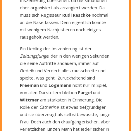
Inszenierung übersehen, da die Situationen
eher organisiert als arrangiert werden. Da
muss sich Regisseur
Rudi Reschke
nochmal
an die Nase fassen. Denn eigentlich könnte
mit wenigem Nachjustieren noch einiges
rausgeholt werden.
Ein Liebling der Inszenierung ist der
Zeitungsjunge,
der in den wenigen Sekunden,
die seine Auftritte andauern, immer auf
Gedeih und Verderb alles rausschreite und -
spielte, was geht.. Zurückhaltend sind
Freeman
und
Logemann
nicht nur im Spiel,
von allen Darstellern bleiben
Fargel
und
Wittmer
am stärksten in Erinnerung. Die
Rolle der
Catherine
ist etwas tiefgründiger
und sie überzeugt als selbstbewusste, junge
Frau. Doch auch den draufgängerischen, aber
verletzlichen jungen Mann hat jeder sicher in