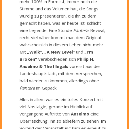
mehr 100% in Form ist, immer noch die
Stimme und das Volumen hat, die Songs
würdig zu präsentieren, die ihn zu dem
gemacht haben, was er heute ist: schlicht
eine Legende. Eine Stunde
Pantera
-Revival,
recht viel näher kommt man dem Original
wahrscheinlich in diesem Leben nicht mehr.
Mit
„Walk“
,
„A New Level“
und
„I’m
Broken“
verabschieden sich
Philip H.
Anselmo & The Illegals
vorerst aus der
Landeshauptstadt, mit dem Versprechen,
bald wieder zu kommen, allerdings ohne
Pantera
im Gepäck.
Alles in allem war es ein tolles Konzert mit
viel Nostalgie, gerade im Hinblick auf
vergangene Auftritte von
Anselmo
eine
Überraschung, ihn so abliefern zu sehen. Im
Vorfeld der Veranstaltung kam es erneut zu