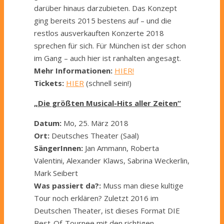
darüber hinaus darzubieten. Das Konzept
ging bereits 2015 bestens auf – und die
restlos ausverkauften Konzerte 2018
sprechen für sich. Für München ist der schon
im Gang – auch hier ist ranhalten angesagt.
Mehr Informationen:
HIER!
Tickets:
HIER
(schnell sein!)
„Die größten Musical-Hits aller Zeiten“
Datum:
Mo, 25. März 2018
Ort:
Deutsches Theater (Saal)
SängerInnen:
Jan Ammann, Roberta
Valentini, Alexander Klaws, Sabrina Weckerlin,
Mark Seibert
Was passiert da?:
Muss man diese kultige
Tour noch erklären? Zuletzt 2016 im
Deutschen Theater, ist dieses Format DIE
Best-Of-Tournee mit den richtigen