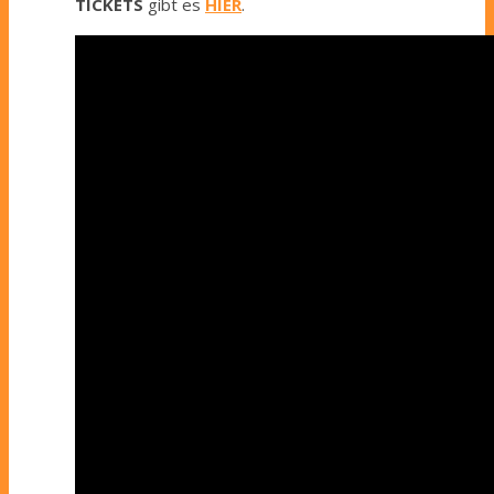
TICKETS
gibt es
HIER
.