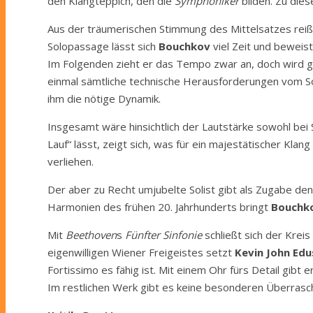
den Klangteppich, den die
Symphoniker
bilden. Zu dies
Aus der träumerischen Stimmung des Mittelsatzes rei
Solopassage lässt sich
Bouchkov
viel Zeit und beweist
Im Folgenden zieht er das Tempo zwar an, doch wird ger
einmal sämtliche technische Herausforderungen vom Sol
ihm die nötige Dynamik.
Insgesamt wäre hinsichtlich der Lautstärke sowohl bei
Lauf“ lässt, zeigt sich, was für ein majestätischer Kla
verliehen.
Der aber zu Recht umjubelte Solist gibt als Zugabe de
Harmonien des frühen 20. Jahrhunderts bringt
Bouchk
Mit
Beethoven
s
Fünfter Sinfonie
schließt sich der Krei
eigenwilligen Wiener Freigeistes setzt
Kevin John Edu
Fortissimo es fähig ist. Mit einem Ohr fürs Detail gib
Im restlichen Werk gibt es keine besonderen Überrasch