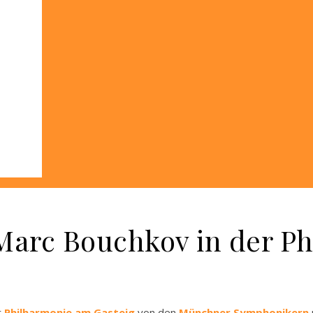
Marc Bouchkov in der Ph
r
Philharmonie am Gasteig
von den
Münchner Symphonikern