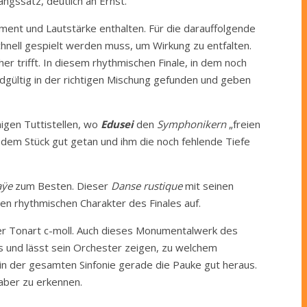
ngssatz, deutlich an Ernst.
ment und Lautstärke enthalten. Für die darauffolgende
chnell gespielt werden muss, um Wirkung zu entfalten.
r trifft. In diesem rhythmischen Finale, in dem noch
dgültig in der richtigen Mischung gefunden und geben
igen Tuttistellen, wo
Edusei
den
Symphonikern
„freien
e dem Stück gut getan und ihm die noch fehlende Tiefe
aÿe
zum Besten. Dieser
Danse rustique
mit seinen
en rhythmischen Charakter des Finales auf.
der Tonart c-moll. Auch dieses Monumentalwerk des
us und lässt sein Orchester zeigen, zu welchem
 in der gesamten Sinfonie gerade die Pauke gut heraus.
aber zu erkennen.