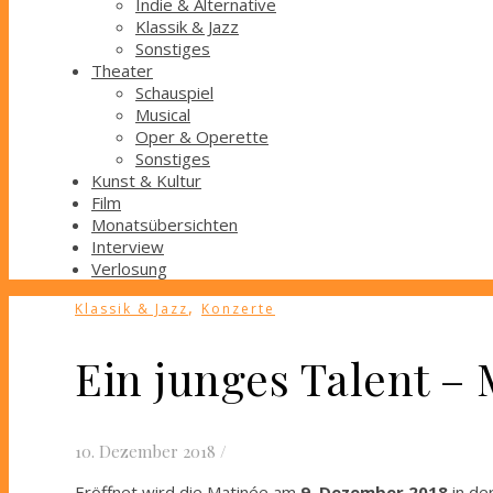
Indie & Alternative
Klassik & Jazz
Sonstiges
Theater
Schauspiel
Musical
Oper & Operette
Sonstiges
Kunst & Kultur
Film
Monatsübersichten
Interview
Verlosung
,
Klassik & Jazz
Konzerte
Ein junges Talent – 
10. Dezember 2018
/
Eröffnet wird die Matinée am
9. Dezember 2018
in de