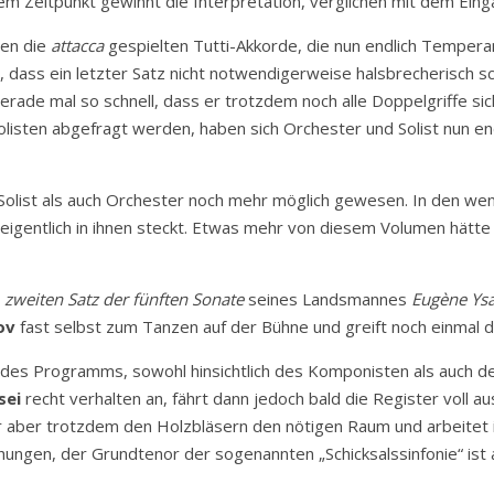
em Zeitpunkt gewinnt die Interpretation, verglichen mit dem Einga
ßen die
attacca
gespielten Tutti-Akkorde, die nun endlich Tempera
, dass ein letzter Satz nicht notwendigerweise halsbrecherisch s
ade mal so schnell, dass er trotzdem noch alle Doppelgriffe siche
isten abgefragt werden, haben sich Orchester und Solist nun en
 Solist als auch Orchester noch mehr möglich gewesen. In den wen
ng eigentlich in ihnen steckt. Etwas mehr von diesem Volumen hätt
n
zweiten Satz der fünften Sonate
seines Landsmannes
Eugène Ys
ov
fast selbst zum Tanzen auf der Bühne und greift noch einmal d
s des Programms, sowohl hinsichtlich des Komponisten als auch 
sei
recht verhalten an, fährt dann jedoch bald die Register voll a
t er aber trotzdem den Holzbläsern den nötigen Raum und arbeitet
ungen, der Grundtenor der sogenannten „Schicksalssinfonie“ ist 