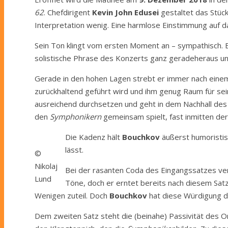
62
. Chefdirigent
Kevin John Edusei
gestaltet das Stück
Interpretation wenig. Eine harmlose Einstimmung auf
Sein Ton klingt vom ersten Moment an – sympathisch. E
solistische Phrase des Konzerts ganz geradeheraus und
Gerade in den hohen Lagen strebt er immer nach einem 
zurückhaltend geführt wird und ihm genug Raum für sei
ausreichend durchsetzen und geht in dem Nachhall des T
den
Symphonikern
gemeinsam spielt, fast inmitten der
Die Kadenz hält
Bouchkov
äußerst humoristisc
lässt.
©
Nikolaj
Bei der rasanten Coda des Eingangssatzes v
Lund
Töne, doch er erntet bereits nach diesem Sat
Wenigen zuteil. Doch
Bouchkov
hat diese Würdigung dur
Dem zweiten Satz steht die (beinahe) Passivität des O