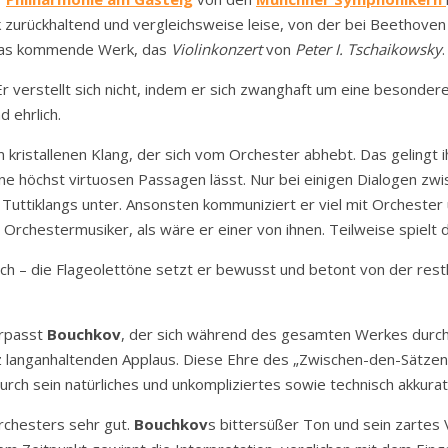
 zurückhaltend und vergleichsweise leise, von der bei Beethoven f
 das kommende Werk, das
Violinkonzert
von
Peter I. Tschaikowsky
.
r verstellt sich nicht, indem er sich zwanghaft um eine besonder
 ehrlich.
kristallenen Klang, der sich vom Orchester abhebt. Das gelingt 
ne höchst virtuosen Passagen lässt. Nur bei einigen Dialogen zw
uttiklangs unter. Ansonsten kommuniziert er viel mit Orchester u
 Orchestermusiker, als wäre er einer von ihnen. Teilweise spielt 
h – die Flageolettöne setzt er bewusst und betont von der restl
erpasst
Bouchkov
, der sich während des gesamten Werkes durch 
z langanhaltenden Applaus. Diese Ehre des „Zwischen-den-Sätzen-
ch sein natürliches und unkompliziertes sowie technisch akkurate
rchesters sehr gut.
Bouchkov
s bittersüßer Ton und sein zartes 