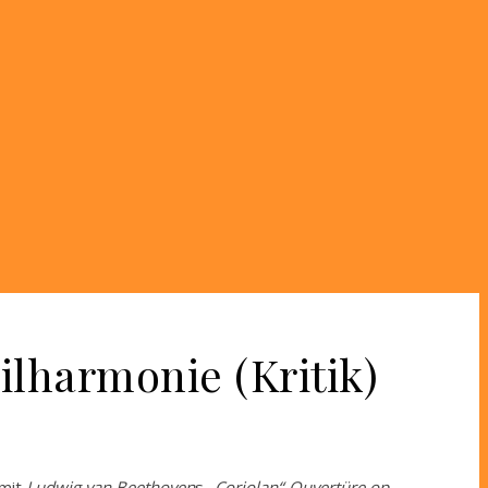
ilharmonie (Kritik)
mit
Ludwig van Beethoven
s
„Coriolan“-Ouvertüre op.