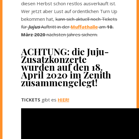
diesen Herbst schon restlos ausverkauft ist.
Wer jetzt aber Lust auf ordentlichen Turn Up
bekommen hat,
kann sich aktuell noch Tickets
für
Jujus
Auftritt in der
Muffathalle
am
10.
März 2020
nächsten Jahres sichern.
ACHTUNG: die Juju-
Zusatzkonzerte
wurden auf den 18.
April 2020 im Zenith
zusammengelegt!
TICKETS
gibt es
HIER!