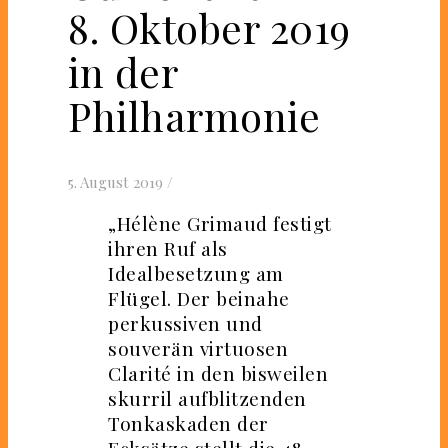
8. Oktober 2019
in der
Philharmonie
5. August 2019
/
„Hélène Grimaud festigt
ihren Ruf als
Idealbesetzung am
Flügel. Der beinahe
perkussiven und
souverän virtuosen
Clarité in den bisweilen
skurril aufblitzenden
Tonkaskaden der
Ecksätze stellt die 48-