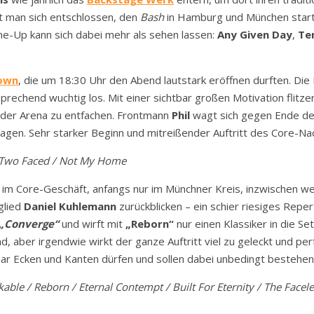
t man sich entschlossen, den
Bash
in Hamburg und München starte
ine-Up kann sich dabei mehr als sehen lassen:
Any Given Day
,
Te
own
, die um 18:30 Uhr den Abend lautstark eröffnen durften. D
echend wuchtig los. Mit einer sichtbar großen Motivation flitz
in der Arena zu entfachen. Frontmann
Phil
wagt sich gegen Ende des
gen. Sehr starker Beginn und mitreißender Auftritt des Core-N
/ Two Faced / Not My Home
 im Core-Geschäft, anfangs nur im Münchner Kreis, inzwischen we
glied
Daniel Kuhlemann
zurückblicken – ein schier riesiges Reper
„Converge“
und wirft mit
„Reborn“
nur einen Klassiker in die Set
d, aber irgendwie wirkt der ganze Auftritt viel zu geleckt und per
aar Ecken und Kanten dürfen und sollen dabei unbedingt bestehen
ble / Reborn / Eternal Contempt / Built For Eternity / The Facele