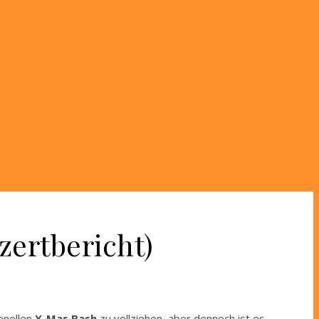
zertbericht)
ionellen
X-Mas Bash
zu vollziehen, aber dennoch ist es