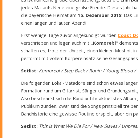
jedes Mal aufs Neue eine große Freude. Dieses Jahr ha
die bayerische Heimat am
15. Dezember 2018
. Das L
einen langen und lauten Abend!
Erst wenige Tage zuvor angekündigt wurden
Coast D
verschrieben und legen auch mit
„Komorebi“
dementspr
schaffen es, trotz der Uhrzeit, einen kleinen Moshpit 
performt mit vollem Körpereinsatz seine Gesangspassa
Setlist:
Komorebi / Step Back / Ronin / Young Blood 
Die folgenden Lokal-Matadore sind schon etwas länger
Formation rund um Gitarrist, Sänger und Gründungsmit
Also beschränkt sich die Band auf ihr aktuellstes Album
Publikum zünden. Zwar sind die Songs prinzipiell treiben
Bandhistorie eine gewisse Routine erspielt, aber ein p
Setlist:
This Is What We Die For / New Slaves / Unbreaka