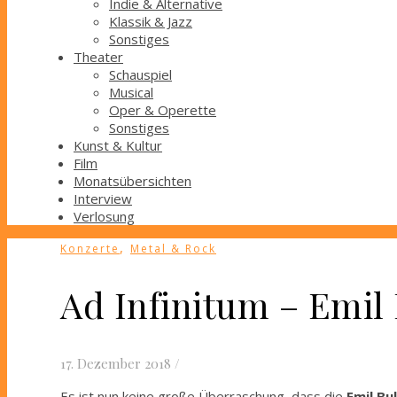
Indie & Alternative
Klassik & Jazz
Sonstiges
Theater
Schauspiel
Musical
Oper & Operette
Sonstiges
Kunst & Kultur
Film
Monatsübersichten
Interview
Verlosung
,
Konzerte
Metal & Rock
Ad Infinitum – Emil 
17. Dezember 2018
/
Es ist nun keine große Überraschung, dass die
Emil Bul