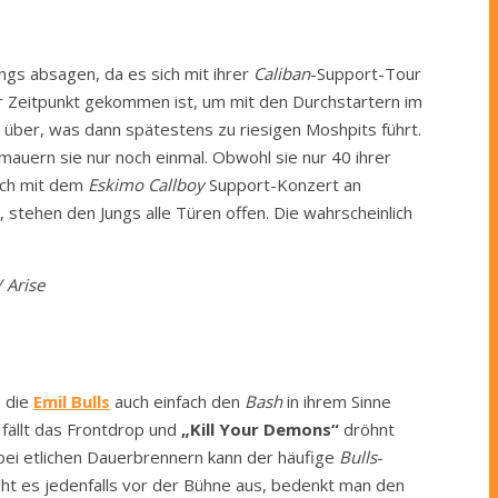
ngs absagen, da es sich mit ihrer
Caliban
-Support-Tour
er Zeitpunkt gekommen ist, um mit den Durchstartern im
über, was dann spätestens zu riesigen Moshpits führt.
mauern sie nur noch einmal. Obwohl sie nur 40 ihrer
eich mit dem
Eskimo Callboy
Support-Konzert an
 stehen den Jungs alle Türen offen. Die wahrscheinlich
 Arise
n die
Emil Bulls
auch einfach den
Bash
in ihrem Sinne
 fällt das Frontdrop und
„Kill Your Demons“
dröhnt
n bei etlichen Dauerbrennern kann der häufige
Bulls
-
eht es jedenfalls vor der Bühne aus, bedenkt man den