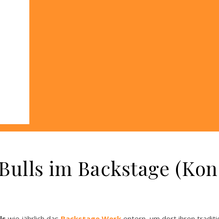
Bulls im Backstage (Kon
ls
wie jährlich das
Backstage Werk
entern, um dort ihren tradit