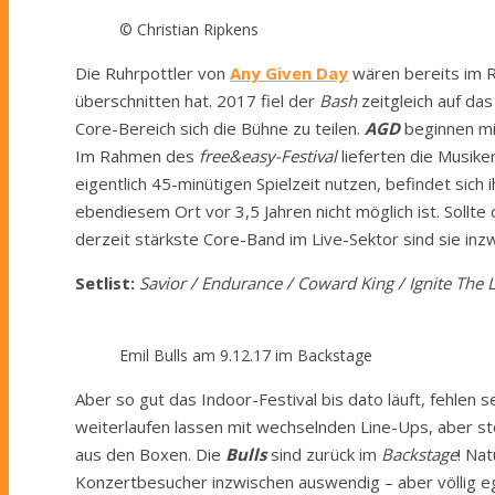
© Christian Ripkens
Die Ruhrpottler von
Any Given Day
wären bereits im
überschnitten hat. 2017 fiel der
Bash
zeitgleich auf das
Core-Bereich sich die Bühne zu teilen.
AGD
beginnen mi
Im Rahmen des
free&easy-Festival
lieferten die Musike
eigentlich 45-minütigen Spielzeit nutzen, befindet sic
ebendiesem Ort vor 3,5 Jahren nicht möglich ist. Sollt
derzeit stärkste Core-Band im Live-Sektor sind sie inzw
Setlist:
Savior / Endurance / Coward King / Ignite The 
Emil Bulls am 9.12.17 im Backstage
Aber so gut das Indoor-Festival bis dato läuft, fehlen
weiterlaufen lassen mit wechselnden Line-Ups, aber st
aus den Boxen. Die
Bulls
sind zurück im
Backstage
! Na
Konzertbesucher inzwischen auswendig – aber völlig eg