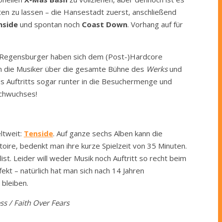
n zu lassen – die Hansestadt zuerst, anschließend
nside
und spontan noch
Coast Down
. Vorhang auf für
ie Regensburger haben sich dem (Post-)Hardcore
en die Musiker über die gesamte Bühne des
Werks
und
 Auftritts sogar runter in die Besuchermenge und
achwuchses!
ltweit:
Tenside
. Auf ganze sechs Alben kann die
toire, bedenkt man ihre kurze Spielzeit von 35 Minuten.
list. Leider will weder Musik noch Auftritt so recht beim
fekt – natürlich hat man sich nach 14 Jahren
 bleiben.
ss / Faith Over Fears