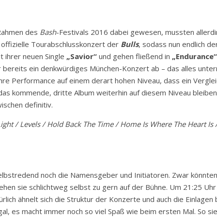
 Rahmen des
Bash
-Festivals 2016 dabei gewesen, mussten allerdi
 offizielle Tourabschlusskonzert der
Bulls
, sodass nun endlich d
t ihrer neuen Single
„Savior“
und gehen fließend in
„Endurance“
r bereits ein denkwürdiges München-Konzert ab – das alles unter
h ihre Performance auf einem derart hohen Niveau, dass ein Vergl
e das kommende, dritte Album weiterhin auf diesem Niveau bleiben,
ischen definitiv.
Light / Levels / Hold Back The Time / Home Is Where The Heart Is /
 selbstredend noch die Namensgeber und Initiatoren. Zwar könnte
ehen sie schlichtweg selbst zu gern auf der Bühne. Um 21:25 Uhr
türlich ähnelt sich die Struktur der Konzerte und auch die Einlage
al, es macht immer noch so viel Spaß wie beim ersten Mal. So si