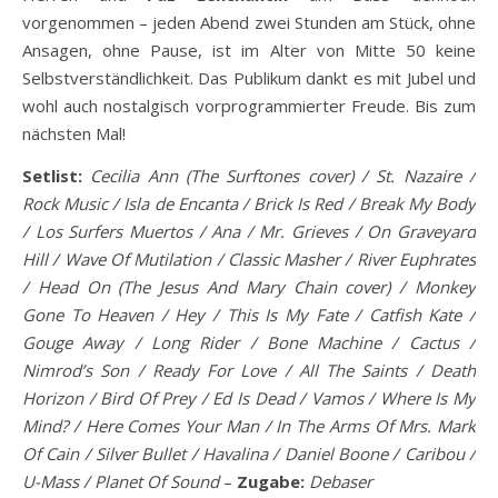
vorgenommen – jeden Abend zwei Stunden am Stück, ohne
Ansagen, ohne Pause, ist im Alter von Mitte 50 keine
Selbstverständlichkeit. Das Publikum dankt es mit Jubel und
wohl auch nostalgisch vorprogrammierter Freude. Bis zum
nächsten Mal!
Setlist:
Cecilia Ann (The Surftones cover) / St. Nazaire /
Rock Music / Isla de Encanta / Brick Is Red / Break My Body
/ Los Surfers Muertos / Ana / Mr. Grieves / On Graveyard
Hill / Wave Of Mutilation / Classic Masher / River Euphrates
/ Head On (The Jesus And Mary Chain cover) / Monkey
Gone To Heaven / Hey / This Is My Fate / Catfish Kate /
Gouge Away / Long Rider / Bone Machine / Cactus /
Nimrod’s Son / Ready For Love / All The Saints / Death
Horizon / Bird Of Prey / Ed Is Dead / Vamos / Where Is My
Mind? / Here Comes Your Man / In The Arms Of Mrs. Mark
Of Cain / Silver Bullet / Havalina / Daniel Boone / Caribou /
U-Mass / Planet Of Sound
–
Zugabe:
Debaser