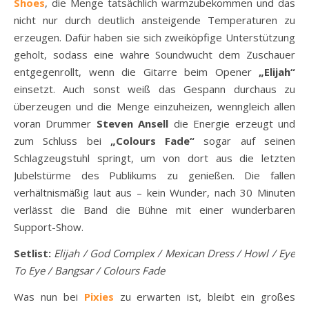
Shoes
, die Menge tatsächlich warmzubekommen und das
nicht nur durch deutlich ansteigende Temperaturen zu
erzeugen. Dafür haben sie sich zweiköpfige Unterstützung
geholt, sodass eine wahre Soundwucht dem Zuschauer
entgegenrollt, wenn die Gitarre beim Opener
„Elijah“
einsetzt. Auch sonst weiß das Gespann durchaus zu
überzeugen und die Menge einzuheizen, wenngleich allen
voran Drummer
Steven Ansell
die Energie erzeugt und
zum Schluss bei
„Colours Fade“
sogar auf seinen
Schlagzeugstuhl springt, um von dort aus die letzten
Jubelstürme des Publikums zu genießen. Die fallen
verhältnismäßig laut aus – kein Wunder, nach 30 Minuten
verlässt die Band die Bühne mit einer wunderbaren
Support-Show.
Setlist:
Elijah / God Complex / Mexican Dress / Howl / Eye
To Eye / Bangsar / Colours Fade
Was nun bei
Pixies
zu erwarten ist, bleibt ein großes