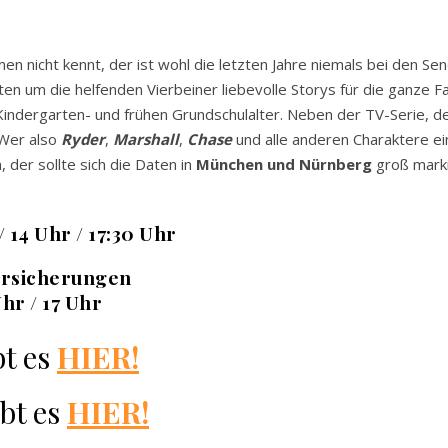
n nicht kennt, der ist wohl die letzten Jahre niemals bei den Se
en um die helfenden Vierbeiner liebevolle Storys für die ganze Fam
 Kindergarten- und frühen Grundschulalter. Neben der TV-Serie, 
 Wer also
Ryder
,
Marshall
,
Chase
und alle anderen Charaktere e
 der sollte sich die Daten in
München und Nürnberg
groß markie
 14 Uhr / 17:30 Uhr
rsicherungen
Uhr / 17 Uhr
t es
HIER!
bt es
HIER!