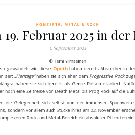
,
KONZERTE
METAL & ROCK
19. Februar 2025 in der
5. September 2024
© Terhi Ylimaeinen
d so gewandelt wie diese:
Opeth
haben bereits Abstecher in d
en seit
„Heritage“
haben sie sich eher dem
Progressive Rock
zuge
nlängst haben sie sich bereits als Genre-Riesen etabliert. Natür
mer noch eine Zeitreise von Death Metal bis Prog Rock auf die Büh
die Gelegenheit sich selbst von der immensen Spannweite u
fens, sondern vor allem auch Stücke ihres am 22. November ersc
komplexeren Rock- und Metal-Bereich ein absoluter Pflichttermin!