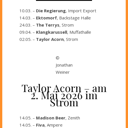
10.03. –
Die Regierung
, Import Export
14.03. –
Ektomorf
, Backstage Halle
24.03. –
The Terrys
, Strom
09.04. –
Klangkarussell
, Muffathalle
02.05. –
Taylor Acorn
, Strom
©
Jonathan
Weiner
Taylor Acorn – am
2. Mai 2026 im
Strom
14.05. –
Madison Beer
, Zenith
14.05. –
Fiva
, Ampere