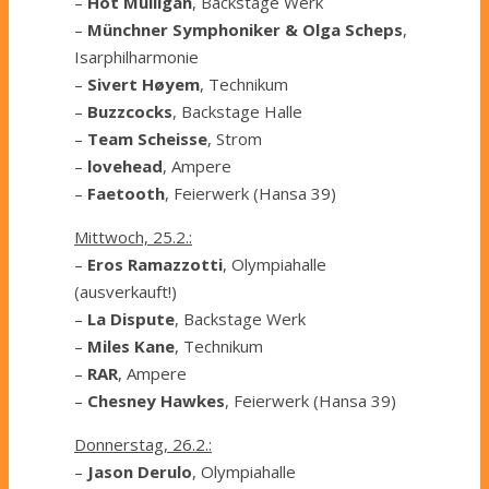
–
Hot Mulligan
, Backstage Werk
–
Münchner Symphoniker & Olga Scheps
,
Isarphilharmonie
–
Sivert Høyem
, Technikum
–
Buzzcocks
, Backstage Halle
–
Team Scheisse
, Strom
–
lovehead
, Ampere
–
Faetooth
, Feierwerk (Hansa 39)
Mittwoch, 25.2.:
–
Eros Ramazzotti
, Olympiahalle
(ausverkauft!)
–
La Dispute
, Backstage Werk
–
Miles Kane
, Technikum
–
RAR
, Ampere
–
Chesney Hawkes
, Feierwerk (Hansa 39)
Donnerstag, 26.2.:
–
Jason Derulo
, Olympiahalle