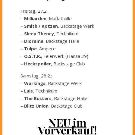
Freitag, 27.2.:
–
Milliarden
, Muffathalle
–
Smith / Kotzen
, Backstage Werk
–
Sleep Theory
, Technikum
–
Diorama
, Backstage Halle
–
Tulpe
, Ampere
–
O.S.T.R.
, Feierwerk (Hansa 39)
–
Heckspoiler
, Backstage Club
Samstag, 28.2.:
–
Warkings
, Backstage Werk
–
Luis
, Technikum
–
The Busters
, Backstage Halle
–
Blitz Union
, Backstage Club
NEU im
Vorverkauf!