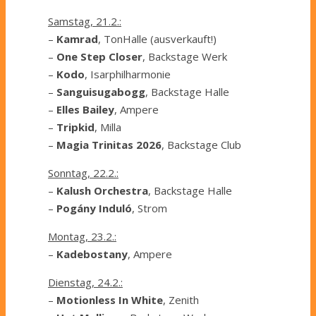
Samstag, 21.2.:
–
Kamrad
, TonHalle (ausverkauft!)
–
One Step Closer
, Backstage Werk
–
Kodo
, Isarphilharmonie
–
Sanguisugabogg
, Backstage Halle
–
Elles Bailey
, Ampere
–
Tripkid
, Milla
–
Magia Trinitas 2026
, Backstage Club
Sonntag, 22.2.:
–
Kalush Orchestra
, Backstage Halle
–
Pogány Induló
, Strom
Montag, 23.2.:
–
Kadebostany
, Ampere
Dienstag, 24.2.:
–
Motionless In White
, Zenith