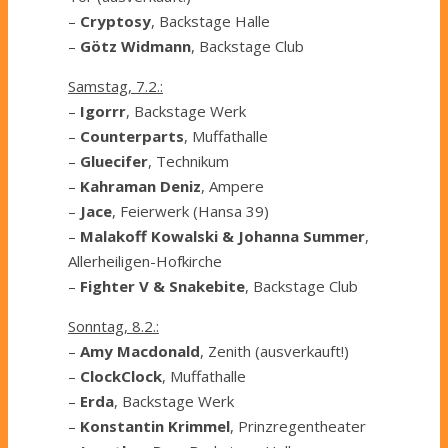
–
Cryptosy
, Backstage Halle
–
Götz Widmann
, Backstage Club
Samstag, 7.2.:
–
Igorrr
, Backstage Werk
–
Counterparts
, Muffathalle
–
Gluecifer
, Technikum
–
Kahraman Deniz
, Ampere
–
Jace
, Feierwerk (Hansa 39)
–
Malakoff Kowalski & Johanna Summer
,
Allerheiligen-Hofkirche
–
Fighter V & Snakebite
, Backstage Club
Sonntag, 8.2.:
–
Amy Macdonald
, Zenith (ausverkauft!)
–
ClockClock
, Muffathalle
–
Erda
, Backstage Werk
–
Konstantin Krimmel
, Prinzregentheater