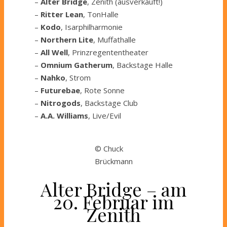
–
Alter Bridge
, Zenith (ausverkauft!)
–
Ritter Lean
, TonHalle
–
Kodo
, Isarphilharmonie
–
Northern Lite
, Muffathalle
–
All Well
, Prinzregententheater
–
Omnium Gatherum
, Backstage Halle
–
Nahko
, Strom
–
Futurebae
, Rote Sonne
–
Nitrogods
, Backstage Club
–
A.A. Williams
, Live/Evil
© Chuck
Brückmann
Alter Bridge – am
20. Februar im
Zenith