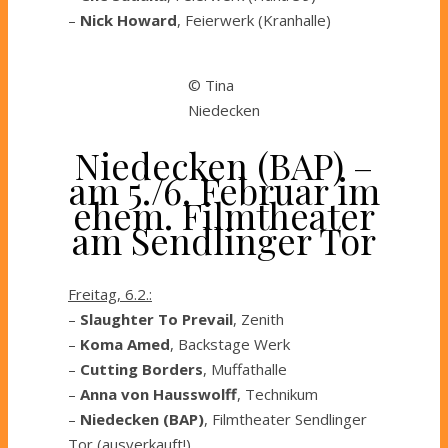
–
Nick Howard
, Feierwerk (Kranhalle)
© Tina
Niedecken
Niedecken (BAP) –
am 5./6. Februar im
ehem. Filmtheater
am Sendlinger Tor
Freitag, 6.2.:
–
Slaughter To Prevail
, Zenith
–
Koma Amed
, Backstage Werk
–
Cutting Borders
, Muffathalle
–
Anna von Hausswolff
, Technikum
–
Niedecken (BAP)
, Filmtheater Sendlinger
Tor (ausverkauft!)