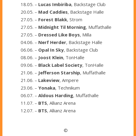
18.05. –
Lucas Imbiriba
, Backstage Club
20.05. –
Mad Caddies
, Backstage Halle
27.05. –
Forest Blakk
, Strom
27.05. –
Midnight Til Morning
, Muffathalle
27.05. –
Dressed Like Boys
, Milla
04.06. –
Nerf Herder
, Backstage Halle
06.06. –
Opal In Sky
, Backstage Club
08.06. –
Joost Klein
, TonHalle
09.06. –
Black Label Society
, TonHalle
21.06. –
Jefferson Starship
, Muffathalle
21.06. –
Lakeview
, Ampere
23.06. –
Yonaka
, Technikum
06.07. –
Aldous Harding
, Muffathalle
11.07. –
BTS
, Allianz Arena
12.07. –
BTS
, Allianz Arena
©