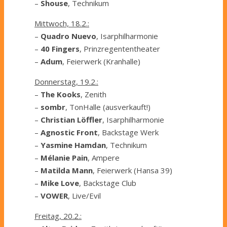
–
Shouse
, Technikum
Mittwoch, 18.2.:
–
Quadro Nuevo
, Isarphilharmonie
–
40 Fingers
, Prinzregententheater
–
Adum
, Feierwerk (Kranhalle)
Donnerstag, 19.2.:
–
The Kooks
, Zenith
–
sombr
, TonHalle (ausverkauft!)
–
Christian Löffler
, Isarphilharmonie
–
Agnostic Front
, Backstage Werk
–
Yasmine Hamdan
, Technikum
–
Mélanie Pain
, Ampere
–
Matilda Mann
, Feierwerk (Hansa 39)
–
Mike Love
, Backstage Club
–
VOWER
, Live/Evil
Freitag, 20.2.: