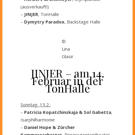
(ausverkauft!)
–
JINJER
, TonHalle
–
Dymytry Paradox
, Backstage Halle
©
Lina
Glasir
JINJER – am 14.
Februar in der
TonHalle
Sonntag, 15.2.:
–
Patricia Kopatchinskaja & Sol Gabetta
,
Isarphilharmonie
–
Daniel Hope & Zürcher
Kammerorchester
, Prinzregententheater