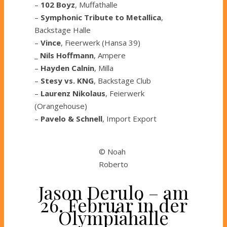
–
102 Boyz
, Muffathalle
–
Symphonic Tribute to Metallica
,
Backstage Halle
–
Vince
, Fieerwerk (Hansa 39)
_
Nils Hoffmann
, Ampere
–
Hayden Calnin
, Milla
–
Stesy vs. KNG
, Backstage Club
–
Laurenz Nikolaus
, Feierwerk
(Orangehouse)
–
Pavelo & Schnell
, Import Export
© Noah
Roberto
Jason Derulo – am
26. Februar in der
Olympiahalle