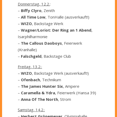
Donnerstag, 12.2.
:
–
Biffy Clyro
, Zenith
–
All Time Low
, TonHalle (ausverkauft!)
–
WIZO
, Backstage Werk
–
Wagner/Loriot: Der Ring an 1 Abend
,
Isarphilharmonie
–
The Callous Daoboys
, Feierwerk
(Kranhalle)
–
Falschgeld
, Backstage Club
Freitag, 13.2.:
–
WIZO
, Backstage Werk (ausverkauft!)
–
Ofenbach
, Technikum
–
The James Hunter Six
, Ampere
–
Caramella & Ydra
, Feierwerk (Hansa 39)
–
Anna Of The North
, Strom
Samstag, 14.2.:
–
Herbert Grönemeyer
, Olympiahalle