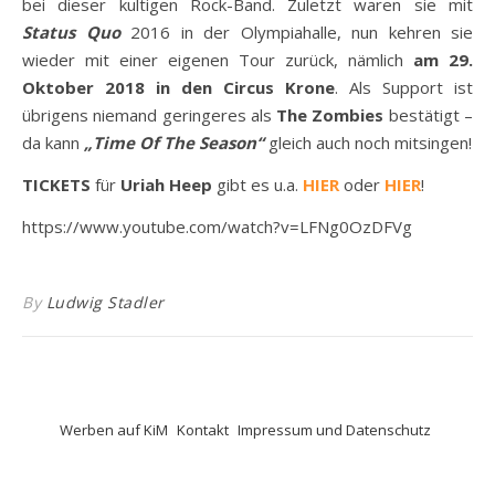
bei dieser kultigen Rock-Band. Zuletzt waren sie mit
Status Quo
2016 in der Olympiahalle, nun kehren sie
wieder mit einer eigenen Tour zurück, nämlich
am 29.
Oktober 2018 in den Circus Krone
. Als Support ist
übrigens niemand geringeres als
The Zombies
bestätigt –
da kann
„Time Of The Season“
gleich auch noch mitsingen!
TICKETS
für
Uriah Heep
gibt es u.a.
HIER
oder
HIER
!
https://www.youtube.com/watch?v=LFNg0OzDFVg
By
Ludwig Stadler
Werben auf KiM
Kontakt
Impressum und Datenschutz