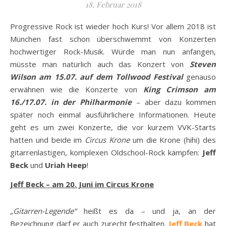
18. Februar 2018
Progressive Rock ist wieder hoch Kurs! Vor allem 2018 ist
München fast schon überschwemmt von Konzerten
hochwertiger Rock-Musik. Würde man nun anfangen,
müsste man natürlich auch das Konzert von
Steven
Wilson am 15.07. auf dem Tollwood Festival
genauso
erwähnen wie die Konzerte von
King Crimson am
16./17.07. in der Philharmonie
– aber dazu kommen
später noch einmal ausführlichere Informationen. Heute
geht es um zwei Konzerte, die vor kurzem VVK-Starts
hatten und beide im
Circus Krone
um die Krone (hihi) des
gitarrenlastigen, komplexen Oldschool-Rock kämpfen:
Jeff
Beck
und
Uriah Heep
!
Jeff Beck – am 20. Juni im Circus Krone
„Gitarren-Legende“
heißt es da – und ja, an der
Bezeichnung darf er auch zurecht festhalten.
Jeff Beck
hat