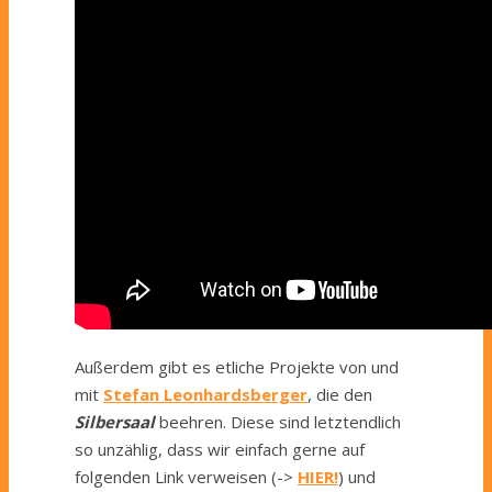
Außerdem gibt es etliche Projekte von und
mit
Stefan Leonhardsberger
, die den
Silbersaal
beehren. Diese sind letztendlich
so unzählig, dass wir einfach gerne auf
folgenden Link verweisen (->
HIER!
) und