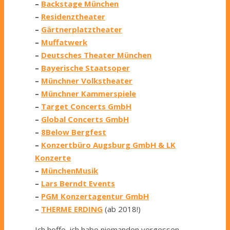
–
Backstage München
–
Residenztheater
–
Gärtnerplatztheater
–
Muffatwerk
–
Deutsches Theater München
–
Bayerische Staatsoper
–
Münchner Volkstheater
–
Münchner Kammerspiele
–
Target Concerts GmbH
–
Global Concerts GmbH
–
8Below Bergfest
–
Konzertbüro Augsburg GmbH & LK
Konzerte
–
MünchenMusik
–
Lars Berndt Events
–
PGM Konzertagentur GmbH
–
THERME ERDING
(ab 2018!)
Ich hoffe, ich habe niemanden vergessen.